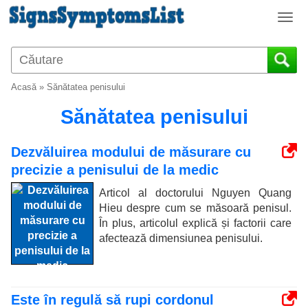
T
o
g
g
l
Acasă
»
Sănătatea penisului
e
n
Sănătatea penisului
a
v
Dezvăluirea modului de măsurare cu
i
precizie a penisului de la medic
g
a
Articol al doctorului Nguyen Quang
t
Hieu despre cum se măsoară penisul.
i
În plus, articolul explică și factorii care
o
afectează dimensiunea penisului.
n
Este în regulă să rupi cordonul