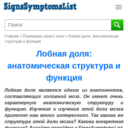
T
o
g
g
l
Главная
»
Понимание своего тела
»
Лобная доля: анатомическая
e
структура и функция
n
Лобная доля:
a
v
анатомическая структура и
i
g
функция
a
t
i
Лобная доля является одним из компонентов,
o
составляющих головной мозг. Он имеет очень
n
характерную анатомическую структуру и
функцию. Изучение и изучение этой доли мозга
принесет нам много интересного. Так какова же
структура этой доли мозга? Какова конкретная
функция? Давайте перейдем к SignsSymptomsList,