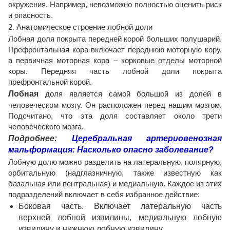
окружения. Например, невозможно полностью оценить риск
и опасность.
2. Анатомическое строение лобной доли
Лобная доля покрыта передней корой больших полушарий.
Префронтальная кора включает переднюю моторную кору,
а первичная моторная кора – корковые отделы моторной
коры. Передняя часть лобной доли покрыта
префронтальной корой.
Лобная
доля является самой большой из долей в
человеческом мозгу. Он расположен перед нашим мозгом.
Подсчитано, что эта доля составляет около трети
человеческого мозга.
Подробнее:
Церебральная артериовенозная
мальформация: Насколько опасно заболевание?
Лобную долю можно разделить на латеральную, полярную,
орбитальную (надглазничную, также известную как
базальная или вентральная) и медиальную. Каждое из этих
подразделений включает в себя избранное действие:
Боковая часть. Включает латеральную часть
верхней лобной извилины, медиальную лобную
извилину и нижнюю лобную извилину.