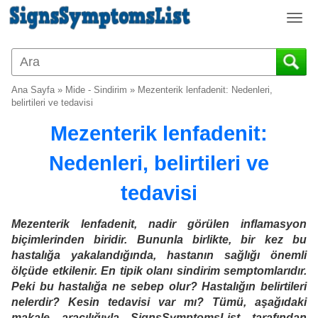
T
o
g
g
l
Ana Sayfa
»
Mide - Sindirim
»
Mezenterik lenfadenit: Nedenleri,
e
belirtileri ve tedavisi
n
Mezenterik lenfadenit:
a
v
Nedenleri, belirtileri ve
i
g
tedavisi
a
t
i
Mezenterik lenfadenit, nadir görülen inflamasyon
o
biçimlerinden biridir. Bununla birlikte, bir kez bu
n
hastalığa yakalandığında, hastanın sağlığı önemli
ölçüde etkilenir. En tipik olanı sindirim semptomlarıdır.
Peki bu hastalığa ne sebep olur? Hastalığın belirtileri
nelerdir? Kesin tedavisi var mı? Tümü, aşağıdaki
makale aracılığıyla SignsSymptomsList tarafından