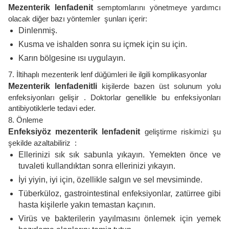
Mezenterik lenfadenit
semptomlarını yönetmeye yardımcı
olacak diğer bazı yöntemler şunları içerir:
Dinlenmiş.
Kusma ve ishalden sonra su içmek için su için.
Karın bölgesine ısı uygulayın.
7. İltihaplı mezenterik lenf düğümleri ile ilgili komplikasyonlar
Mezenterik lenfadenitli
kişilerde bazen üst solunum yolu
enfeksiyonları gelişir . Doktorlar genellikle bu enfeksiyonları
antibiyotiklerle tedavi eder.
8. Önleme
Enfeksiyöz mezenterik lenfadenit
geliştirme riskimizi şu
şekilde azaltabiliriz :
Ellerinizi sık sık sabunla yıkayın. Yemekten önce ve
tuvaleti kullandıktan sonra ellerinizi yıkayın.
İyi yiyin, iyi için, özellikle salgın ve sel mevsiminde.
Tüberküloz, gastrointestinal enfeksiyonlar, zatürree gibi
hasta kişilerle yakın temastan kaçının.
Virüs ve bakterilerin yayılmasını önlemek için yemek