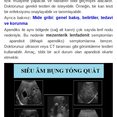
fizik muayene yapacak ve hastanın tıbbi geçmişini alacaktır.
Doktorunuz gerekli testleri de isteyebilir. Örneğin, bir kan testi
bir enfeksiyonu onaylayabilir ve tanımlayabilir.
Ayrıca bakınız:
Mide gribi: genel bakış, belirtiler, tedavi
ve korunma
Apendiks ile aynı bölgede (sağ alt karın) çok sayıda lenf nodu
nedeniyle. Bu nedenle
mezenterik lenfadenit
semptomları
apandisit (iltihaplı apendiks) semptomlarına benzer.
Doktorunuz ultrason veya CT taraması gibi görüntüleme testleri
kullanabilir. Amaç, tıbbi bir acil durum olan apandisiti ekarte
etmektir.