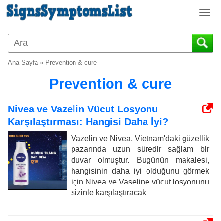
T
o
g
g
l
Ana Sayfa
»
Prevention & cure
e
n
Prevention & cure
a
v
Nivea ve Vazelin Vücut Losyonu
i
Karşılaştırması: Hangisi Daha İyi?
g
a
Vazelin ve Nivea, Vietnam'daki güzellik
t
pazarında uzun süredir sağlam bir
i
duvar olmuştur. Bugünün makalesi,
o
hangisinin daha iyi olduğunu görmek
n
için Nivea ve Vaseline vücut losyonunu
sizinle karşılaştıracak!