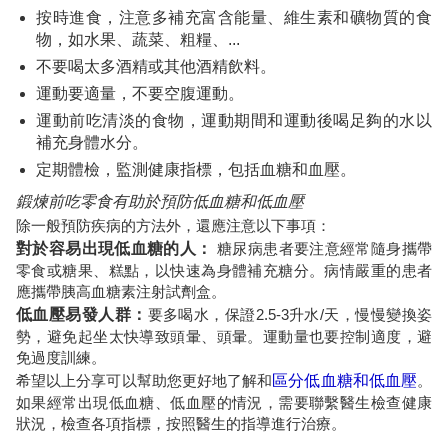
按時進食，注意多補充富含能量、維生素和礦物質的食
物，如水果、蔬菜、粗糧、...
不要喝太多酒精或其他酒精飲料。
運動要適量，不要空腹運動。
運動前吃清淡的食物，運動期間和運動後喝足夠的水以
補充身體水分。
定期體檢，監測健康指標，包括血糖和血壓。
鍛煉前吃零食有助於預防低血糖和低血壓
除一般預防疾病的方法外，還應注意以下事項：
對於容易出現低血糖的人：
糖尿病患者要注意經常隨身攜帶
零食或糖果、糕點，以快速為身體補充糖分。病情嚴重的患者
應攜帶胰高血糖素注射試劑盒。
低血壓易發人群：
要多喝水，保證2.5-3升水/天，慢慢變換姿
勢，避免起坐太快導致頭暈、頭暈。運動量也要控制適度，避
免過度訓練。
希望以上分享可以幫助您更好地了解和
區分低血糖和低血壓
。
如果經常出現低血糖、低血壓的情況，需要聯繫醫生檢查健康
狀況，檢查各項指標，按照醫生的指導進行治療。