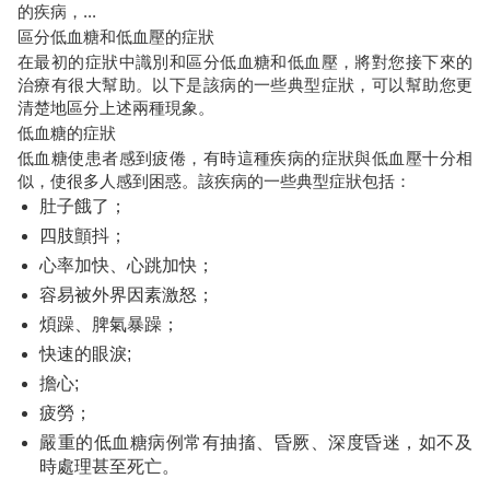
的疾病，...
區分低血糖和低血壓的症狀
在最初的症狀中識別和區分低血糖和低血壓，將對您接下來的
治療有很大幫助。以下是該病的一些典型症狀，可以幫助您更
清楚地區分上述兩種現象。
低血糖的症狀
低血糖使患者感到疲倦，有時這種疾病的症狀與低血壓十分相
似，使很多人感到困惑。該疾病的一些典型症狀包括：
肚子餓了；
四肢顫抖；
心率加快、心跳加快；
容易被外界因素激怒；
煩躁、脾氣暴躁；
快速的眼淚;
擔心;
疲勞
；
嚴重的低血糖病例常有抽搐、昏厥、深度昏迷，如不及
時處理甚至死亡。