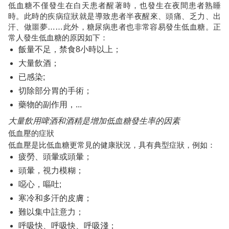
低血糖不僅發生在白天患者醒著時，也發生在夜間患者熟睡
時。此時的疾病症狀就是導致患者半夜醒來、頭痛、乏力、出
汗、做噩夢……此外，糖尿病患者也非常容易發生低血糖。正
常人發生低血糖的原因如下：
飯量不足，禁食8小時以上；
大量飲酒；
已感染;
切除部分胃的手術；
藥物的副作用，...
大量飲用啤酒和酒精是增加低血糖發生率的因素
低血壓的症狀
低血壓是比低血糖更常見的健康狀況，具有典型症狀，例如：
疲勞、頭暈或頭暈；
頭暈，視力模糊；
噁心，嘔吐;
寒冷和多汗的皮膚；
難以集中註意力；
呼吸快、呼吸快、呼吸淺；