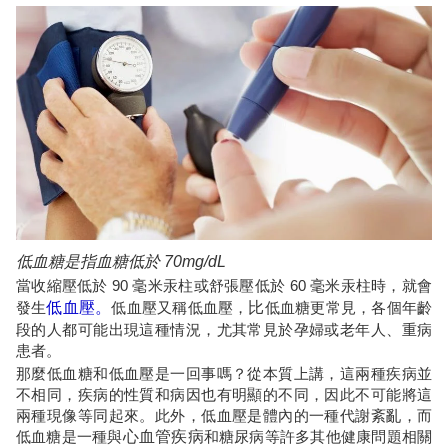
低血糖是指血糖低於 70mg/dL
當收縮壓低於 90 毫米汞柱或舒張壓低於 60 毫米汞柱時，就會
發生
低血壓。
低血壓又稱低血壓，
比
低血糖更常見，各個年齡
段的人都可能出現這種情況，尤其常見於孕婦或老年人、重病
患者。
那麼低血糖和低血壓是一回事嗎？從本質上講，這兩種疾病並
不相同，疾病的性質和病因也有明顯的不同，因此不可能將這
兩種現像等同起來。此外，低血壓是體內的一種代謝紊亂，而
低血糖是一種與
心血管疾病
和糖尿病等許多其他健康問題相關