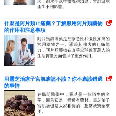
病，如果不及時發現和治療，會對健康
產生不利影響。
什麼是阿片類止痛藥？了解服用阿片類藥物
的作用和注意事項
阿片類鎮痛藥是治療急性和慢性疼痛的
常用藥物之一。憑藉其強大的止痛能
力，阿片類藥物在改善全球數百萬人的
生活質量方面發揮了重要作用。
用靈芝治療子宮肌瘤該不該？你不應該錯過
的事情
在民間醫學中，靈芝是一個陌生的名
字，因為它是一種稀有藥材。靈芝治子
宮肌瘤也是大家相傳的，想當成寶藥來
用。