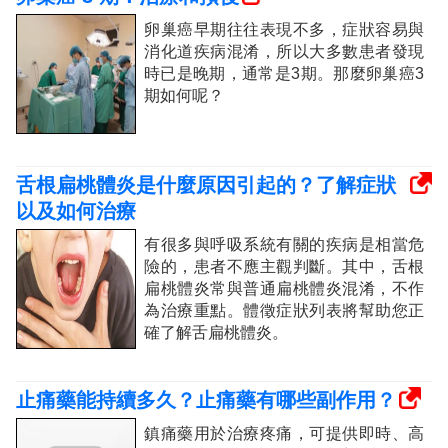
卵巢癌早期往往表現不多，症狀容易與
消化道疾病混淆，所以大多數患者發現
時已是晚期，通常是3期。那麼卵巢癌3
期如何呢？
舌根扁桃體炎是什麼原因引起的？了解症狀
以及如何治療
有很多與呼吸系統有關的疾病是相當危
險的，患者不應主觀判斷。其中，舌根
扁桃體炎常與普通扁桃體炎混淆，不作
為治療重點。體徵症狀列表將幫助您正
確了解舌扁桃體炎。
止痛藥能持續多久？止痛藥有哪些副作用？
鎮痛藥用於治療疼痛，可提供即時、高