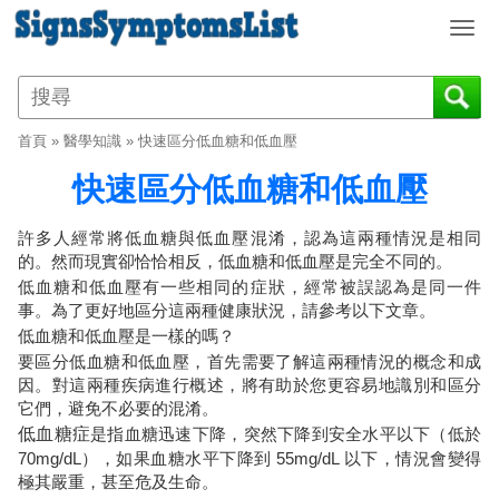
T
o
g
g
l
首頁
»
醫學知識
»
快速區分低血糖和低血壓
e
n
快速區分低血糖和低血壓
a
v
許多人經常將低血糖與低血壓混淆，認為這兩種情況是相同
i
的。然而現實卻恰恰相反，低血糖和低血壓是完全不同的。
g
低血糖和低血壓有一些相同的症狀，經常被誤認為是同一件
a
事。為了更好地區分這兩種健康狀況，請參考以下文章。
t
低血糖和低血壓是一樣的嗎？
i
要區分低血糖和低血壓，首先需要了解這兩種情況的概念和成
o
因。對這兩種疾病進行概述，將有助於您更容易地識別和區分
n
它們，避免不必要的混淆。
低血糖症
是指血糖迅速下降，突然下降到安全水平以下（低於
70mg/dL），如果血糖水平下降到 55mg/dL 以下，情況會變得
極其嚴重，甚至危及生命。