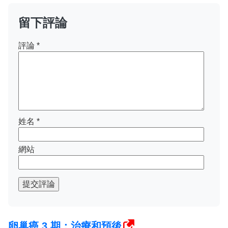
留下評論
評論
*
姓名
*
網站
提交評論
卵巢癌 3 期：治療和預後