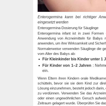
Enterogermina kann bei richtiger An
eingesetzt werden
Enterogermina-Dosierung für Säuglinge
Enterogermina infant ist in zwei Formen 
Anwendung von Arzneimitteln für Babys mü
anwenden, um ihre Wirksamkeit und Sicherhe
Normalerweise verwenden Säuglinge die g
vom Alter des Babys ab:
Für Kleinkinder bis Kinder unter 1 
Für Kinder von 1–2 Jahren
: Nehme
ein.
Wenn Eltern ihren Kindern orale Medikamen
schütteln, bevor sie sie dem Kind zur di
Lösung einzunehmen, besteht jedoch darin,
zu verdünnen. Verwenden Sie das Arzneimit
oder einen ungewöhnlichen Geruch aufweis
Zeitraum gelagert wurde. Überprüfen Sie da