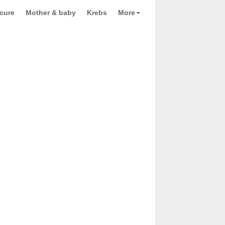
cure
Mother & baby
Krebs
More