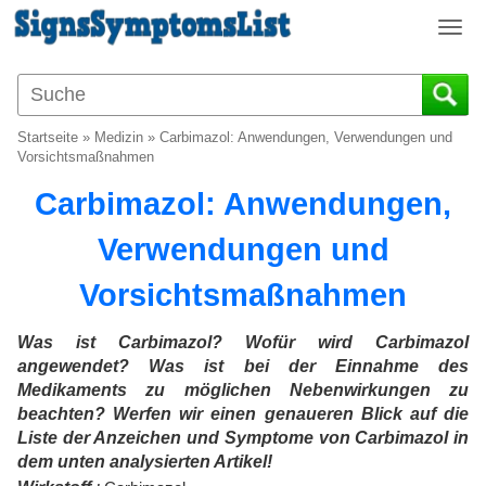
T
o
g
g
l
Startseite
»
Medizin
»
Carbimazol: Anwendungen, Verwendungen und
e
Vorsichtsmaßnahmen
n
Carbimazol: Anwendungen,
a
v
Verwendungen und
i
g
Vorsichtsmaßnahmen
a
t
i
Was ist Carbimazol? Wofür wird Carbimazol
o
angewendet? Was ist bei der Einnahme des
n
Medikaments zu möglichen Nebenwirkungen zu
beachten? Werfen wir einen genaueren Blick auf die
Liste der Anzeichen und Symptome von Carbimazol in
dem unten analysierten Artikel!