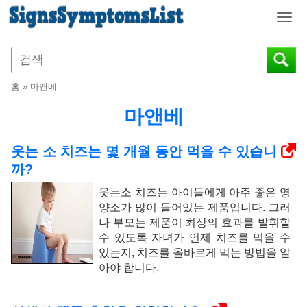
T
o
g
g
l
홈
»
마앤베
e
n
마앤베
a
v
웃는 소 치즈는 몇 개월 동안 먹을 수 있습니
i
까?
g
a
웃는소 치즈는 아이들에게 아주 좋은 영
t
양소가 많이 들어있는 제품입니다. 그러
i
나 부모는 제품이 최상의 효과를 발휘할
o
수 있도록 자녀가 언제 치즈를 먹을 수
n
있는지, 치즈를 올바르게 먹는 방법을 알
아야 합니다.