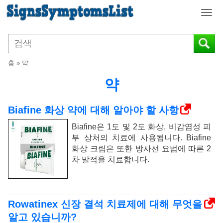
T
o
g
g
l
홈
»
약
e
n
약
a
v
Biafine 화상 약에 대해 알아야 할 사항
i
g
Biafine은 1도 및 2도 화상, 비감염성 피
a
부 상처의 치료에 사용됩니다. Biafine
t
화상 크림은 또한 방사선 요법에 따른 2
i
차 발적을 치료합니다.
o
n
Rowatinex 신장 결석 치료제에 대해 무엇을
알고 있습니까?