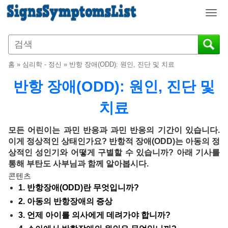
T
o
g
g
l
홈
»
심리학 - 정신
»
반항 장애(ODD): 원인, 진단 및 치료
e
n
반항 장애(ODD): 원인, 진단 및
a
v
치료
i
g
모든 어린이는 과민 반응과 과민 반응의 기간이 있습니다.
a
이게 정상적인 상태인가요? 반항적 장애(ODD)는 아동의 정
t
상적인 성인기와 어떻게 구별할 수 있습니까? 아래 기사를
i
통해 부탄도 사부님과 함께 알아봅시다.
o
콘텐츠
n
1. 반항장애(ODD)란 무엇입니까?
2. 아동의 반항장애의 증상
3. 언제 아이를 의사에게 데려가야 합니까?