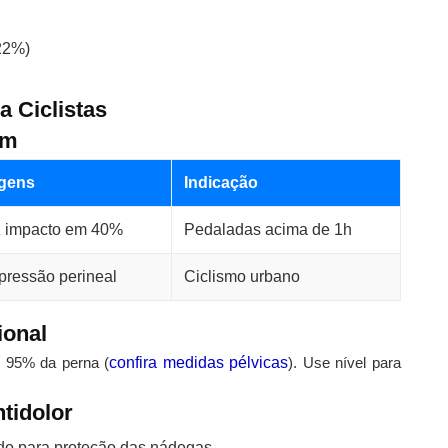
22%)
a Ciclistas
im
gens
Indicação
 impacto em 40%
Pedaladas acima de 1h
 pressão perineal
Ciclismo urbano
ional
e 95% da perna (
confira medidas pélvicas
). Use nível para
tidolor