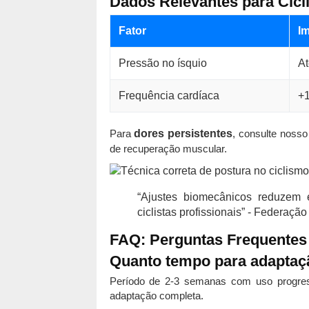
Dados Relevantes para Cicl
Fator
I
Pressão no ísquio
A
Frequência cardíaca
+1
Para
dores persistentes
, consulte noss
de recuperação muscular.
“Ajustes biomecânicos reduzem
ciclistas profissionais” - Federaçã
FAQ: Perguntas Frequentes
Quanto tempo para adaptaç
Período de 2-3 semanas com uso progres
adaptação completa.