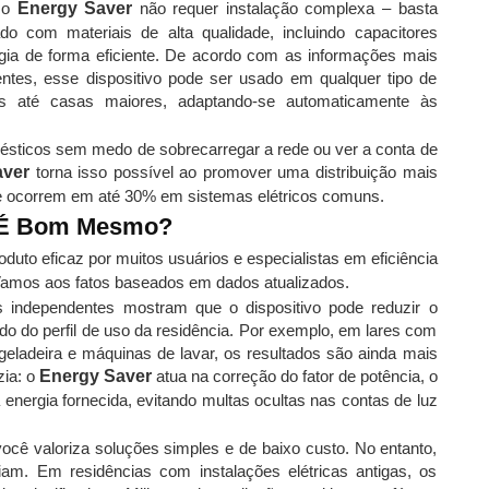
, o
Energy Saver
não requer instalação complexa – basta
do com materiais de alta qualidade, incluindo capacitores
ia de forma eficiente. De acordo com as informações mais
entes, esse dispositivo pode ser usado em qualquer tipo de
os até casas maiores, adaptando-se automaticamente às
mésticos sem medo de sobrecarregar a rede ou ver a conta de
aver
torna isso possível ao promover uma distribuição mais
ue ocorrem em até 30% em sistemas elétricos comuns.
? É Bom Mesmo?
uto eficaz por muitos usuários e especialistas em eficiência
 Vamos aos fatos baseados em dados atualizados.
os independentes mostram que o dispositivo pode reduzir o
 do perfil de uso da residência. Por exemplo, em lares com
geladeira e máquinas de lavar, os resultados são ainda mais
zia: o
Energy Saver
atua na correção do fator de potência, o
 energia fornecida, evitando multas ocultas nas contas de luz
cê valoriza soluções simples e de baixo custo. No entanto,
iam. Em residências com instalações elétricas antigas, os