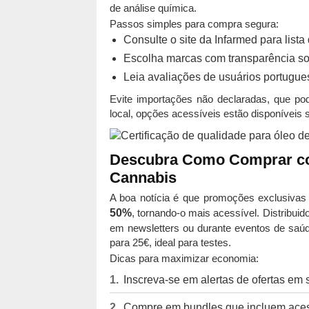
de análise química.
Passos simples para compra segura:
Consulte o site da Infarmed para list
Escolha marcas com transparência sob
Leia avaliações de usuários portugues
Evite importações não declaradas, que po
local, opções acessíveis estão disponíveis 
Descubra Como Comprar co
Cannabis
A boa notícia é que promoções exclusiva
50%
, tornando-o mais acessível. Distribu
em newsletters ou durante eventos de saúd
para 25€, ideal para testes.
Dicas para maximizar economia:
Inscreva-se em alertas de ofertas em si
Compre em bundles que incluem aces