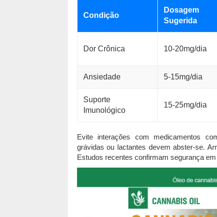
Dosagem
Condição
Sugerida
Dor Crônica
10-20mg/dia
Ansiedade
5-15mg/dia
Suporte
15-25mg/dia
Imunológico
Evite interações com medicamentos com
grávidas ou lactantes devem abster-se. Ar
Estudos recentes confirmam segurança em 