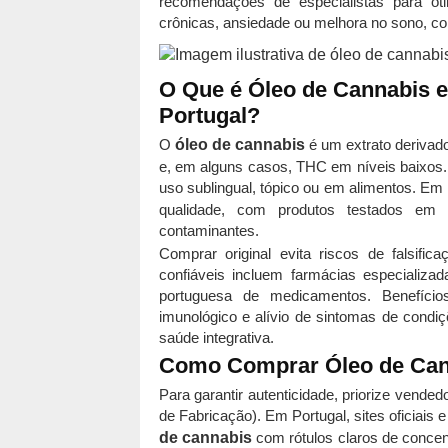
recomendações de especialistas para oti
crônicas, ansiedade ou melhora no sono, con
O Que é Óleo de Cannabis 
Portugal?
O
óleo de cannabis
é um extrato derivad
e, em alguns casos, THC em níveis baixos. D
uso sublingual, tópico ou em alimentos. Em
qualidade, com produtos testados em 
contaminantes.
Comprar original evita riscos de falsif
confiáveis incluem farmácias especializada
portuguesa de medicamentos. Benefício
imunológico e alívio de sintomas de condi
saúde integrativa.
Como Comprar Óleo de Cann
Para garantir autenticidade, priorize vend
de Fabricação). Em Portugal, sites oficiais
de cannabis
com rótulos claros de concen