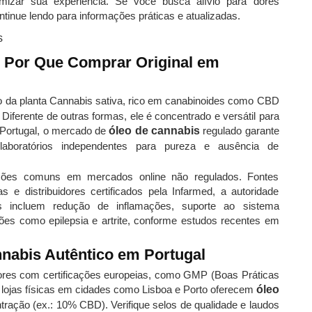
mizar sua experiência. Se você busca alívio para dores
tinue lendo para informações práticas e atualizadas.
e Por Que Comprar Original em
o da planta Cannabis sativa, rico em canabinoides como CBD
iferente de outras formas, ele é concentrado e versátil para
 Portugal, o mercado de
óleo de cannabis
regulado garante
laboratórios independentes para pureza e ausência de
icações comuns em mercados online não regulados. Fontes
s e distribuidores certificados pela Infarmed, a autoridade
s incluem redução de inflamações, suporte ao sistema
ções como epilepsia e artrite, conforme estudos recentes em
abis Autêntico em Portugal
edores com certificações europeias, como GMP (Boas Práticas
 e lojas físicas em cidades como Lisboa e Porto oferecem
óleo
tração (ex.: 10% CBD). Verifique selos de qualidade e laudos