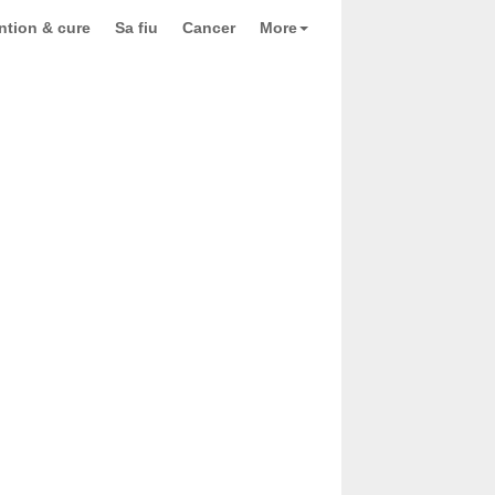
ntion & cure
Sa fiu
Cancer
More