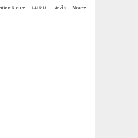
ntion & cure
แม่ & เบ
มะเร็ง
More