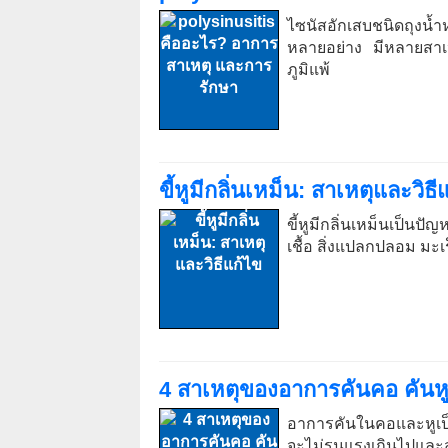
ไซนัสอักเสบชนิดถุงน้
หลายอย่าง มีหลายสาเห
ภูมิแพ้
ขี้หูมีกลิ่นเหม็น: สาเหตุและวิธี
ขี้หูมีกลิ่นเหม็นเป็นป
เชื้อ สิ่งแปลกปลอม มะเร
4 สาเหตุของอาการคันคอ คันหู ท
อาการคันในคอและหูเ
จะไม่รุนแรงเกินไปและส