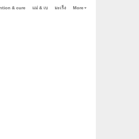
ntion & cure
แม่ & เบ
มะเร็ง
More