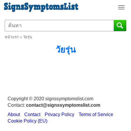
T
o
g
g
l
หน้าแรก
»
วัยรุ่น
e
n
วัยรุ่น
a
v
i
g
a
t
i
o
Copyright © 2020 signssymptomslist.com
n
Contact:
contact@signssymptomslist.com
About
Contact
Privacy Policy
Terms of Service
Cookie Policy (EU)