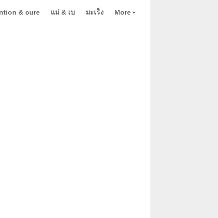
ntion & cure
แม่ & เบ
มะเร็ง
More