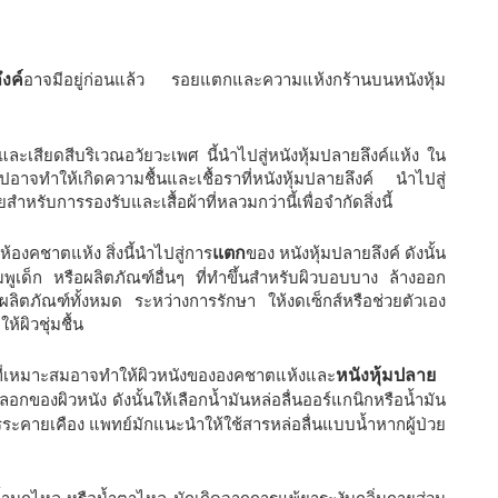
งค์
อาจมีอยู่ก่อนแล้ว รอยแตกและความแห้งกร้านบนหนังหุ้ม
ีและเสียดสีบริเวณอวัยวะเพศ นี้นำไปสู่หนังหุ้มปลายลึงค์แห้ง ใน
นไปอาจทำให้เกิดความชื้นและเชื้อราที่หนังหุ้มปลายลึงค์ นำไปสู่
ำหรับการรองรับและเสื้อผ้าที่หลวมกว่านี้เพื่อจำกัดสิ่งนี้
้องคชาตแห้ง สิ่งนี้นำไปสู่การ
แตก
ของ หนังหุ้มปลายลึงค์ ดังนั้น
มพูเด็ก หรือผลิตภัณฑ์อื่นๆ ที่ทำขึ้นสำหรับผิวบอบบาง ล้างออก
ผลิตภัณฑ์ทั้งหมด ระหว่างการรักษา ให้งดเซ็กส์หรือช่วยตัวเอง
ห้ผิวชุ่มชื้น
่นที่เหมาะสมอาจทำให้ผิวหนังขององคชาตแห้งและ
หนังหุ้มปลาย
อกของผิวหนัง ดังนั้นให้เลือกน้ำมันหล่อลื่นออร์แกนิกหรือน้ำมัน
การระคายเคือง แพทย์มักแนะนำให้ใช้สารหล่อลื่นแบบน้ำหากผู้ป่วย