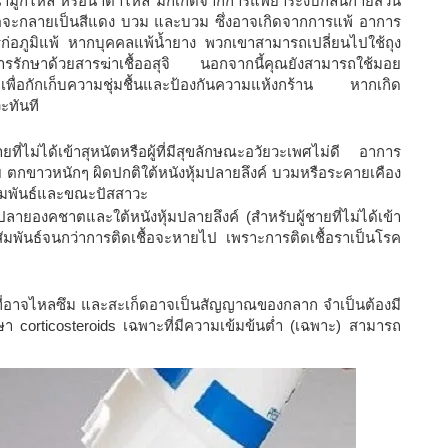
้ำมูกไหล หรือน้ำตาไหล มักเกิดจากการแพ้ยาระงับกลิ่นกายส่วน
คชาตจะกลายเป็นสีแดง บวม และบวม ซึ่งอาจเกิดจากการแพ้ อาการ
รก่อภูมิแพ้ หากบุคคลแพ้น้ำยาง พวกเขาสามารถเปลี่ยนไปใช้ถุง
ับการรักษาด้วยสารฆ่าเชื้ออสุจิ นอกจากนี้คุณยังสามารถใช้มอย
เพื่อกักเก็บความชุ่มชื้นและป้องกันความแห้งกร้าน หากเกิด
ะทันที
ายที่ไม่ได้เข้าสุหนัตหรือผู้ที่มีสุขลักษณะอวัยวะเพศไม่ดี อาการ
ุย ตกขาวหนักๆ ผิดปกติใต้หนังหุ้มปลายลึงค์ บวมหรือระคายเคือง
มพันธ์และขณะปัสสาวะ
ปลายองคชาตและใต้หนังหุ้มปลายลึงค์ (สำหรับผู้ชายที่ไม่ได้เข้า
ศสัมพันธ์จนกว่าการติดเชื้อจะหายไป เพราะการติดเชื้อราเป็นโรค
มน้ำที่อาจไหลซึม และสะเก็ดอาจเป็นสัญญาณของกลาก จำเป็นต้องมี
กษา corticosteroids เฉพาะที่มีความเข้มข้นต่ำ (เฉพาะ) สามารถ