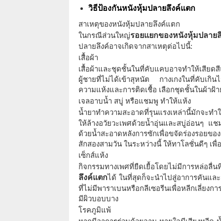
วิธีป้องกันหนังหุ้มปลายลึงค์แตก
สาเหตุของหนังหุ้มปลายลึงค์แตก
ในกรณีส่วนใหญ่
รอยแยกของหนังหุ้มปลายลึ
ปลายลึงค์อาจเกิดจากสาเหตุต่อไปนี้:
เสื้อผ้า
เสื้อผ้าและชุดชั้นในที่คับแคบอาจทำให้เสียดส
ผู้ชายที่ไม่ได้เข้าสุหนัต กางเกงในที่คับเกิ
ความแห้งและการติดเชื้อ เลือกชุดชั้นในผ้าฝ้ายส
เจลอาบน้ำ สบู่ หรือแชมพู ทำให้แห้ง
น้ำยาทำความสะอาดที่รุนแรงเหล่านี้มักจะทำให
ให้ล้างอวัยวะเพศด้วยน้ำอุ่นและสบู่อ่อนๆ แช
ด้วยน้ำสะอาดหลังการซักเพื่อขจัดร่องรอยของ
สักสองสามวัน ในระหว่างนี้ ให้ทาโลชั่นดีๆ เพื่อใ
เซ็กส์แห้ง
กิจกรรมทางเพศที่ยืดเยื้อโดยไม่มีการหล่อลื
ลึงค์แตก
ได้ ในที่สุดก็จะนำไปสู่อาการคันและล
ที่ไม่มีพาราเบนหรือกลีเซอรีนเพื่อหลีกเลี่ยง
มีผิวบอบบาง
โรคภูมิแพ้