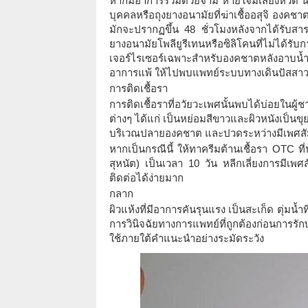
หากมีอาการร่วมด้วยจาม หายใจมีเสียงหวีด น
บุคคลหรือถุงยางอนามัยที่ฆ่าเชื้ออสุจิ อง
มักจะปรากฏขึ้น 48 ชั่วโมงหลังจากได้รับสา
ยางอนามัยโพลียูรีเทนหรือซิลิโคนที่ไม่ได้ร
เจอร์ไรเซอร์เฉพาะสำหรับองคชาตหลังอาบน้ำ
อาการแพ้ ให้ไปพบแพทย์ระบบทางเดินปัสสาว
การติดเชื้อรา
การติดเชื้อราที่อวัยวะเพศนั้นพบได้บ่อยในผู้ช
ต่างๆ ได้แก่ เป็นหย่อมสีขาวและผิวหนังเป็นข
บริเวณปลายองคชาต และปวดระหว่างมีเพศสั
หากเป็นกรณีนี้ ให้ทาครีมต้านเชื้อรา OTC ที่
สุหนัต) เป็นเวลา 10 วัน หลีกเลี่ยงการมีเพ
ติดต่อได้ง่ายมาก
กลาก
ผิวแห้งที่มีอาการคันรุนแรง เป็นสะเก็ด ตุ่
การวินิจฉัยทางการแพทย์ที่ถูกต้องก่อนการรั
ใช้ภายใต้คำแนะนำอย่างระมัดระวัง