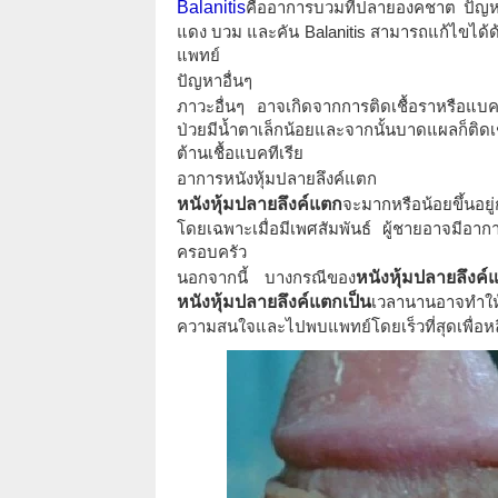
Balanitis
คืออาการบวมที่ปลายองคชาต ปัญหานี
แดง บวม และคัน Balanitis สามารถแก้ไขได้ด้
แพทย์
ปัญหาอื่นๆ
ภาวะอื่นๆ อาจเกิดจากการติดเชื้อราหรือแบคที
ป่วยมีน้ำตาเล็กน้อยและจากนั้นบาดแผลก็ติดเ
ต้านเชื้อแบคทีเรีย
อาการหนังหุ้มปลายลึงค์แตก
หนังหุ้มปลายลึงค์แตก
จะมากหรือน้อยขึ้นอย
โดยเฉพาะเมื่อมีเพศสัมพันธ์ ผู้ชายอาจมีอา
ครอบครัว
นอกจากนี้ บางกรณีของ
หนังหุ้มปลายลึงค์
หนังหุ้มปลายลึงค์แตกเป็น
เวลานานอาจทำให้เ
ความสนใจและไปพบแพทย์โดยเร็วที่สุดเพื่อหลี