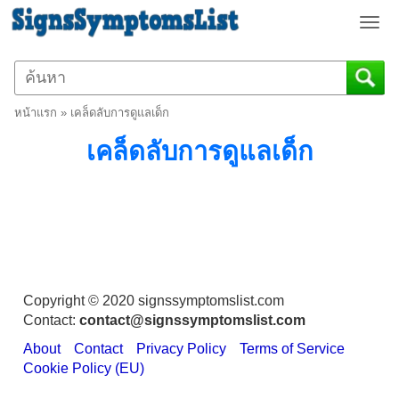
T
o
g
g
l
หน้าแรก
»
เคล็ดลับการดูแลเด็ก
e
n
เคล็ดลับการดูแลเด็ก
a
v
i
g
a
t
i
o
Copyright © 2020 signssymptomslist.com
n
Contact:
contact@signssymptomslist.com
About
Contact
Privacy Policy
Terms of Service
Cookie Policy (EU)