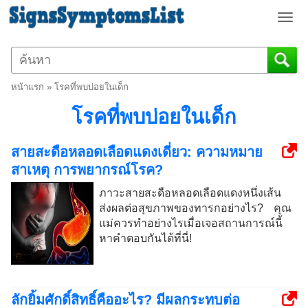
T
o
g
g
l
หน้าแรก
»
โรคที่พบบ่อยในเด็ก
e
n
โรคที่พบบ่อยในเด็ก
a
v
สายสะดือหลอดเลือดแดงเดี่ยว: ความหมาย
i
สาเหตุ การพยากรณ์โรค?
g
a
ภาวะสายสะดือหลอดเลือดแดงหนึ่งเส้น
t
ส่งผลต่อสุขภาพของทารกอย่างไร? คุณ
i
แม่ควรทำอย่างไรเมื่อเจอสถานการณ์นี้
o
หาคำตอบกันได้ที่นี่!
n
ลักยิ้มศักดิ์สิทธิ์คืออะไร? มีผลกระทบต่อ