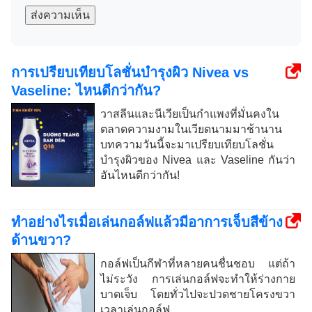
ส่งความเห็น
การเปรียบเทียบโลชั่นบำรุงผิว Nivea vs
Vaseline: ไหนดีกว่ากัน?
วาสลีนและนีเวียเป็นกำแพงที่มั่นคงใน
ตลาดความงามในเวียดนามมาช้านาน
บทความวันนี้จะมาเปรียบเทียบโลชั่น
บำรุงผิวของ Nivea และ Vaseline กันว่า
อันไหนดีกว่ากัน!
ทำอย่างไรเมื่อเล่นกอล์ฟแล้วมีอาการเจ็บสีข้าง
ด้านขวา?
กอล์ฟเป็นกีฬาที่หลายคนชื่นชอบ แต่ถ้า
ไม่ระวัง การเล่นกอล์ฟจะทำให้ร่างกาย
บาดเจ็บ โดยทั่วไปจะปวดชายโครงขวา
เวลาเล่นกอล์ฟ