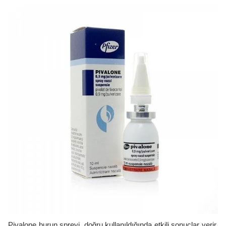
Pivalone burun spreyi, doğru kullanıldığında etkili sonuçlar verir.