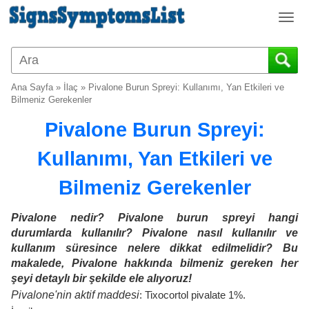
T
o
g
g
l
Ana Sayfa
»
İlaç
»
Pivalone Burun Spreyi: Kullanımı, Yan Etkileri ve
e
Bilmeniz Gerekenler
n
Pivalone Burun Spreyi:
a
v
Kullanımı, Yan Etkileri ve
i
g
Bilmeniz Gerekenler
a
t
i
Pivalone nedir? Pivalone burun spreyi hangi
o
durumlarda kullanılır? Pivalone nasıl kullanılır ve
n
kullanım süresince nelere dikkat edilmelidir? Bu
makalede, Pivalone hakkında bilmeniz gereken her
şeyi detaylı bir şekilde ele alıyoruz!
Pivalone'nin aktif maddesi
: Tixocortol pivalate 1%.