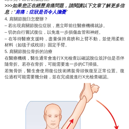
>>>如果您正在經歷肩痛問題，請閱讀以下文章了解更多信
息：
“
肩痛：症狀是否令人擔憂
”
4. 肩關節脫臼怎麼辦？
– 若出現肩關節脫位症狀，應立即前往醫療機構就診。
– 切勿自行嘗試復位，以免進一步損傷血管和神經。
– 在等待醫療支援時，盡量保持肩膀和上臂不動，並使用柔軟
材料（如毯子或枕頭）固定手臂。
5. 肩關節脫位骨折的治療
在醫療機構，醫生通常會進行X光檢查以確認脫位並評估是否伴
隨骨折。若存在骨折，可能需要進一步的CT掃描。
若無骨折，醫生會使用復位技術將肱骨頭恢復至正常位置。復
位過程可能需要幾分鐘，並在完成後進行X光檢查確認。