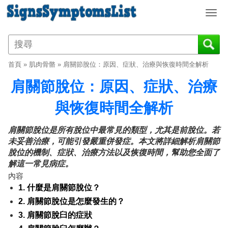
T
o
g
g
l
首頁
»
肌肉骨骼
»
肩關節脫位：原因、症狀、治療與恢復時間全解析
e
n
肩關節脫位：原因、症狀、治療
a
v
與恢復時間全解析
i
g
肩關節脫位是所有脫位中最常見的類型，尤其是前脫位。若
a
未妥善治療，可能引發嚴重併發症。本文將詳細解析肩關節
t
脫位的機制、症狀、治療方法以及恢復時間，幫助您全面了
i
解這一常見病症。
o
內容
n
1. 什麼是肩關節脫位？
2. 肩關節脫位是怎麼發生的？
3. 肩關節脫臼的症狀