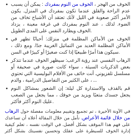
الخوف من الهجر ،
الخوف من النوم بمفردك
: يمكن أن يسبب
عدم الراحة والقلق عندما تكون بمفردك في المنزل. يكون
الأمر أكثر صعوبة في الليل لأنك تعتقد أن الأشباح تخاف من
الضوء. لذلك ، عند النوم بمفردك في غرفة معينة ، يزداد
الخوف ويطارد النفس على المدى الطويل.
الخوف من الأماكن المظلمة في منزلك: أحيانًا تظهر في
الأماكن المظلمة العديد من التماثيل الغريبة جدًا. ومع ذلك ،
سيكون هذا أمرًا طبيعيًا إذا كنت صغيرًا أو كبيرًا في السن.
الرهاب النفسي عند رؤية الرعب: سيظهر الخوف عندما تتذكر
بعض الذكريات السيئة ، سواء كانت صورة في صحيفة أو
مسلسل تلفزيوني. أنت خائف من الأفلام البوليسية التي تحتوي
على الكثير من التفاصيل الدرامية ، والدم ، ...
قم بالقذف والاستدارة كل ليلة: إن الشعور بمشاكل النوم
يجعل جسدك متعبًا ويزيد من خوفك ، مما يجعل من الصعب
عليك النوم أكثر فأكثر.
في الآونة الأخيرة ، تم تجميع وتقييم معلومات مفصلة حول
الرهاب
من خلال قائمة الأعراض.
نأمل من خلال المقالة أعلاه أن تساعدك
على فهم هذا الموقف بشكل أفضل. في الوقت نفسه ، تعلم كيفية
إدارة الخوف للسيطرة على عقلك وتحسين نفسيتك بشكل أكثر