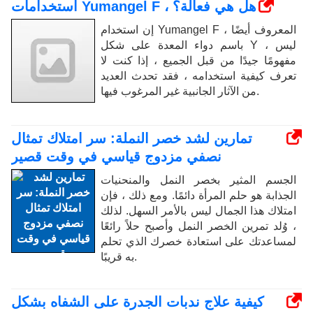
استخدامات Yumangel F ، هل هي فعالة؟
إن استخدام Yumangel F ، المعروف أيضًا
باسم دواء المعدة على شكل Y ، ليس
مفهومًا جيدًا من قبل الجميع ، إذا كنت لا
تعرف كيفية استخدامه ، فقد تحدث العديد
من الآثار الجانبية غير المرغوب فيها.
تمارين لشد خصر النملة: سر امتلاك تمثال
نصفي مزدوج قياسي في وقت قصير
الجسم المثير بخصر النمل والمنحنيات
الجذابة هو حلم المرأة دائمًا. ومع ذلك ، فإن
امتلاك هذا الجمال ليس بالأمر السهل. لذلك
، وُلد تمرين الخصر النمل وأصبح حلاً رائعًا
لمساعدتك على استعادة خصرك الذي تحلم
به قريبًا.
كيفية علاج ندبات الجدرة على الشفاه بشكل