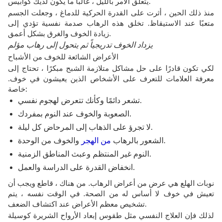
يتعلق الأمر بالليل ، غالبًا ما يكون لديك كوابيس.
منذ ذلك الحين ، أثرت على القدرة الحركية للدماغ ، وجعلت الجسم
متعبًا عند الاستيقاظ. تخلق هذه الرهاب صدمة نفسية تؤدي إلى
زيادة الخوف والغرق بشكل أعمق.
يزداد الخوف تدريجياً ثم يتحول إلى رهاب مؤلم
الأعراض الشائعة للخوف من الأشباح
لكي تكون قادرًا على حل مشاكل متلازمة الشبح مبكرًا ، تحتاج إلى
معرفة العلامات للتعرف على الأشخاص الذين يعيشون في خوف.
خاصة:
تشعر دائمًا وكأنك تتعرض لهجوم نفسي.
الصعوبة والخوف عند النوم بمفردك.
لا تجرؤ على الذهاب إلى المرحاض كل ليلة.
والخوف من الوحدة.
الشعور بالرهاب
من الهجر
النوم غير المنتظم وعبث المناطق الزمنية.
انخفاض القدرة على الدراسة والعمل.
نوبات الهلع هي عرض من أعراض الرهاب. من هناك ، قاطع ويجب أن
تعيش في خوف لا أساس له من الصحة. في الوقت نفسه ، يتم
تشخيص معظم الأعراض عند اكتشاف الضعف.
لذلك فإن العلاج النفسي مثل طقوس إبعاد الأرواح الشريرة كوسيلة