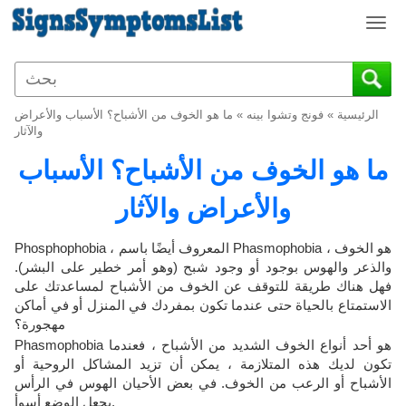
T
o
g
g
l
الرئيسية
»
فونج وتشوا بينه
»
ما هو الخوف من الأشباح؟ الأسباب والأعراض
e
والآثار
n
ما هو الخوف من الأشباح؟ الأسباب
a
v
والأعراض والآثار
i
g
a
Phosphophobia ، المعروف أيضًا باسم Phasmophobia ، هو الخوف
t
والذعر والهوس بوجود أو وجود شبح (وهو أمر خطير على البشر).
i
فهل هناك طريقة للتوقف عن الخوف من الأشباح لمساعدتك على
o
الاستمتاع بالحياة حتى عندما تكون بمفردك في المنزل أو في أماكن
n
مهجورة؟
Phasmophobia هو أحد أنواع الخوف الشديد من الأشباح ، فعندما
تكون لديك هذه المتلازمة ، يمكن أن تزيد المشاكل الروحية أو
الأشباح أو الرعب من الخوف. في بعض الأحيان الهوس في الرأس
يجعل الوضع أسوأ.