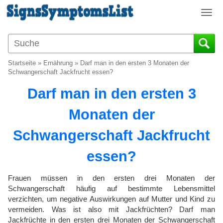
T
o
g
g
l
Startseite
»
Ernährung
»
Darf man in den ersten 3 Monaten der
e
Schwangerschaft Jackfrucht essen?
n
Darf man in den ersten 3
a
v
Monaten der
i
g
Schwangerschaft Jackfrucht
a
t
essen?
i
o
Frauen müssen in den ersten drei Monaten der
n
Schwangerschaft häufig auf bestimmte Lebensmittel
verzichten, um negative Auswirkungen auf Mutter und Kind zu
vermeiden. Was ist also mit Jackfrüchten? Darf man
Jackfrüchte in den ersten drei Monaten der Schwangerschaft