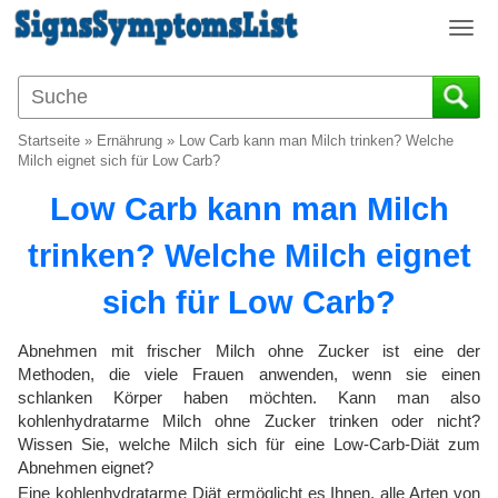
T
o
g
g
l
Startseite
»
Ernährung
»
Low Carb kann man Milch trinken? Welche
e
Milch eignet sich für Low Carb?
n
Low Carb kann man Milch
a
v
trinken? Welche Milch eignet
i
g
sich für Low Carb?
a
t
i
Abnehmen mit frischer Milch ohne Zucker ist eine der
o
Methoden, die viele Frauen anwenden, wenn sie einen
schlanken Körper haben möchten. Kann man also
n
kohlenhydratarme Milch ohne Zucker trinken oder nicht?
Wissen Sie, welche Milch sich für eine Low-Carb-Diät zum
Abnehmen eignet?
Eine kohlenhydratarme Diät ermöglicht es Ihnen, alle Arten von