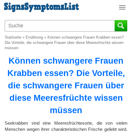
T
o
g
g
l
Startseite
»
Ernährung
»
Können schwangere Frauen Krabben essen?
e
Die Vorteile, die schwangere Frauen über diese Meeresfrüchte wissen
n
müssen
a
Können schwangere Frauen
v
i
Krabben essen? Die Vorteile,
g
a
die schwangere Frauen über
t
i
diese Meeresfrüchte wissen
o
n
müssen
Seekrabben sind eine Meeresfrüchtesorte, die von vielen
Menschen wegen ihrer charakteristischen Frische geliebt wird.