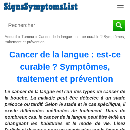
T
o
g
g
l
Accueil
»
Tumeur
»
Cancer de la langue : est-ce curable ? Symptômes,
e
traitement et prévention
n
Cancer de la langue : est-ce
a
v
curable ? Symptômes,
i
g
traitement et prévention
a
t
i
Le cancer de la langue est l'un des types de cancer de
o
la bouche. La maladie peut être détectée à un stade
n
précoce ou tardif. Selon le stade et le cas spécifique, il
existe différentes méthodes de traitement. Dans de
nombreux cas, le cancer de la langue peut être évité en
changeant les habitudes et le mode de vie. Lisez
l'article ci-dessous pour en savoir plus sur la façon de