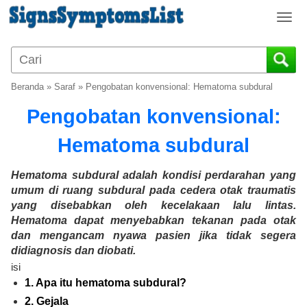
T
o
g
g
l
Beranda
»
Saraf
»
Pengobatan konvensional: Hematoma subdural
e
n
Pengobatan konvensional:
a
v
Hematoma subdural
i
g
Hematoma subdural adalah kondisi perdarahan yang
a
umum di ruang subdural pada cedera otak traumatis
t
yang disebabkan oleh kecelakaan lalu lintas.
i
Hematoma dapat menyebabkan tekanan pada otak
o
dan mengancam nyawa pasien jika tidak segera
n
didiagnosis dan diobati.
isi
1. Apa itu hematoma subdural?
2. Gejala