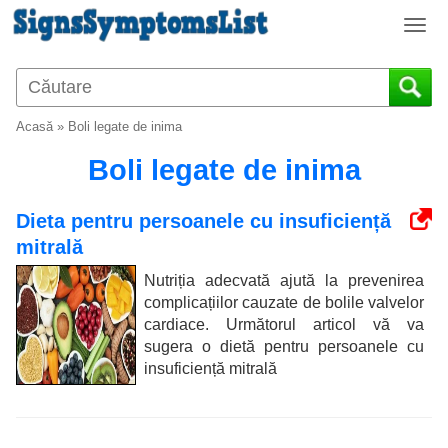
T
o
g
g
l
Acasă
»
Boli legate de inima
e
n
Boli legate de inima
a
v
Dieta pentru persoanele cu insuficiență
i
mitrală
g
a
Nutriția adecvată ajută la prevenirea
t
complicațiilor cauzate de bolile valvelor
i
cardiace. Următorul articol vă va
o
sugera o dietă pentru persoanele cu
n
insuficiență mitrală