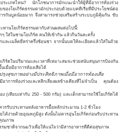
นประเภทไหน? นักโภชนาการมักแนะนำให้ผู้ที่มีอาการท้องร่วง
บของโยเกิร์ตธรรมดามักประกอบด้วยแบคทีเรียที่มีประโยชน์ต่อ
ารกันบูดน้อยมาก จึงสามารถช่วยเสริมสร้างระบบภูมิคุ้มกัน ขับ
ทานโยเกิร์ตธรรมดากับส่วนผสมต่อไปนี้:
เล็กๆ ใส่ในชามโยเกิร์ต คนให้เข้ากัน แล้วกินวันละครั้ง
กรีกและเมล็ดยี่หร่าครึ่งช้อนชา จากนั้นบดให้ละเอียดแล้วใส่ในถ้วย
ับโยเกิร์ตในปริมาณและเวลาที่เหมาะสมจะช่วยสนับสนุนการป้องกัน
เมื่อมีอาการท้องเสียได้
รุงสุขภาพอย่างมีประสิทธิภาพเมื่อมีอาการท้องเสีย
มีอาการท้องร่วงและหลีกเลี่ยงผลข้างเคียงที่ไม่จำเป็น คุณต้อง
อง (เทียบเท่ากับ 250 - 500 กรัม) และเด็กสามารถใช้โยเกิร์ตได้
ละควรรับประทานหลังอาหารมื้อหลักประมาณ 1-2 ชั่วโมง
ได้ง่ายด้วยอุณหภูมิสูง ดังนั้นไม่ควรอุ่นโยเกิร์ตก่อนรับประทาน
อมคุณภาพ
ธรรมชาติจากนมวัวเพื่อให้แน่ใจว่ามีสารอาหารที่ดีต่อสุขภาพ