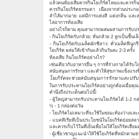
แล้วคนท้องเสียควรกินโยเกิร์ตไหมและควรกิ
ควรกินโยเกิร์ตธรรมดา เนื่องจากส่วนประกอ
ลำไส้มากมาย แต่มีการแต่งสี แต่งกลิ่น และส
ไล่อาการท้องเสีย
อย่างไรก็ตาม คุณสามารถผสมผสานการรับประ
- กินโยเกิร์ตกับกล้วย: หั่นกล้วย 2 ลูกเป็นชิ้น
- กินโยเกิร์ตกับเมล็ดผักชีลาว: คั่วเมล็ดฟีนู
โยเกิร์ต ผสมให้เข้ากันแล้วกินวันละ 2-3 ครั้ง
ท้องเสีย กินโยเกิร์ตอย่างไร?
เช่นเดียวกับอาหารอื่น ๆ การที่ร่างกายได้ร
สนับสนุนการรักษา และทำให้สุขภาพแข็งแรงขึ้น
โยเกิร์ตจะช่วยสนับสนุนการรักษาและปรับป
ในการรับประทานโยเกิร์ตอย่างถูกต้องเมื่อคุณ
คำนึงถึงประเด็นต่อไปนี้:
- ผู้ใหญ่สามารถรับประทานโยเกิร์ตได้ 1-2 กล่
½ - 1 กล่องต่อวัน
- โยเกิร์ตไม่เหมาะที่จะใช้ในขณะท้องว่างแ
- แบคทีเรียที่เป็นประโยชน์ในโยเกิร์ตย่อยสลาย
และควรเก็บไว้ในที่เย็นเพื่อไม่ให้โยเกิร์ตเสื่
- ผู้เชี่ยวชาญแนะนำให้ใช้โยเกิร์ตที่หมักตาม