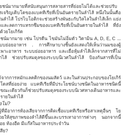
ะโยชน์มากมายที่สนับสนุนการสลายสารที่ย่อยไม่ได้และช่วยปรับ
รเจริญเติบโตของแบคทีเรียที่เป็นอันตรายในลำไส้ หนึ่งในนั้นคือ
์ในลำไส้ โปรไบโอติกจะช่วยสร้างพันธะกับวิลไลในลำไส้เล็ก แย่ง
ตและลดการแทรกซึมของแบคทีเรียที่เป็นอันตรายในลำไส้ ที่ยัง
ด้วยโยเกิร์ต
ชน์มากมาย เช่น โปรตีน ไขมันไม่อิ่มตัว วิตามิน A, D, E, C ...
นระบบย่อยอาหาร . การศึกษาบางชิ้นยังแสดงให้เห็นว่านมของผู้
กระเพาะอาหาร ระบบย่อยอาหาร และเยื่อหุ้มลำไส้เล็กจากสารที่ไม่
อลำไส้ ช่วยปรับสมดุลของระบบนิเวศในลำไส้ ป้องกันสารที่เป็น
์ที่ได้จากการหมักแลคติกของนมสัตว์ และในส่วนประกอบของโยเกิร์
สที่ย่อยง่าย แบคทีเรียที่มีประโยชน์บางชนิดในอาหารชนิดนี้
 ขณะเดียวกันก็ช่วยปรับสมดุลของระบบนิเวศทางเดินอาหารและ
นตรายในลำไส้
อไม่?
้ที่มีอาการท้องเสียจากการติดเชื้อแบคทีเรียหรือสาเหตุอื่นๆ โย
งช่วยให้สุขภาพของลำไส้ดีขึ้นและบรรเทาอาการต่างๆ นอกจากนี้
่อย ท้องอืด มีแก๊สในอาหารประจำวัน
สีย?