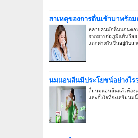
สาเหตุของการตื่นเช้ามาพร้อมก
หลายคนมักตื่นนอนตอนเ
จากสารก่อภูมิแพ้หรืออ
แตกต่างกันขึ้นอยู่กับสา
นมแอนลีนมีประโยชน์อย่างไร? 
ดื่มนมแอนลีนแล้วท้องเ
และตั้งใจที่จะเสริมนมนี