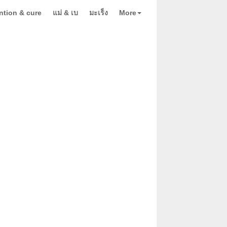
ntion & cure
แม่ & เบ
มะเร็ง
More