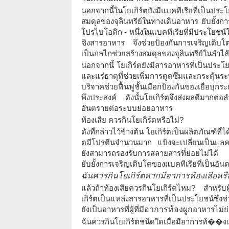
นอกจากนี้ในโยเกิร์ตยังมีแบคทีเรียที่เป็นปร
สมดุลของจุลินทรีย์ในทางเดินอาหาร ยับยั้งกา
โปรไบโอติก - หนึ่งในแบคทีเรียที่มีประโยชน
ชิงสารอาหาร จึงช่วยป้องกันการเจริญเติบโ
เป็นกลไกช่วยสร้างสมดุลของจุลินทรีย์ในลำไส้
นอกจากนี้ โยเกิร์ตยังมีสารอาหารที่เป็นประโย
และแร่ธาตุที่ช่วยเพิ่มการดูดซึมและกระตุ้
บริจาคช่วยฟื้นฟูชั้นเมือกป้องกันของเยื่อบุ
พึงประสงค์ ดังนั้นโยเกิร์ตจึงส่งผลดีมากต่
อันตรายต่อระบบย่อยอาหาร
ท้องเสีย ควรกินโยเกิร์ตหรือไม่?
ดังที่กล่าวไว้ข้างต้น โยเกิร์ตเป็นผลิตภัณฑ
ตมีโปรตีนจำนวนมาก แป้งจะเปลี่ยนเป็นแลคโต
ยังสามารถรองรับการสลายสารที่ย่อยไม่ได้
ยับยั้งการเจริญเติบโตของแบคทีเรียที่เป็นอั
ฉันควรกินโยเกิร์ตหากมีอาการท้องเสียหรื
แล้วถ้าท้องเสียควรกินโยเกิร์ตไหม? สำหรับผู
เกิร์ตเป็นแหล่งสารอาหารที่เป็นประโยชน์ซึ่
ยังเป็นอาหารที่ผู้ที่มี
อาการท้องผูก
อาหารไม่ย
ฉันควรกินโยเกิร์ตชนิดใดเมื่อมีอาการท้��งเ