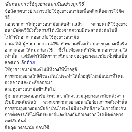
ขั้นตอนการใช้ถุงยางอนามัยอย่างถูกวิธี
ข้อสังเกตบางประการเมื่อใช้ถุงยางอนามัยเพื่อหลีกเลี่ยงการใช้ผิด
วิธี
นอกจากการใส่ถุงยางอนามัยกลับด้านแล้ว หลายคนที่ใช้ถุงยาง
อนามัยผิดวิธียังตั้งครรภ์ได้เนื่องจากความผิดพลาดดังต่อไปนี้
ไม่กำจัดอากาศออกเมื่อใช้ถุงยางอนามัย
ตามสถิติ ผู้ชายมากกว่า 40% ทำพลาดที่ไม่เปิดปลายถุงยางเพื่อรีด
อากาศออกให้หมดก่อนใช้ ซึ่งไม่เพียงแต่ทำให้ยากต่อการสวมใส่
เท่านั้น แต่ยังทำให้อัตราการฉีกขาดของถุงยางอนามัยเพิ่มขึ้นเป็น
สองเท่า อีก
ด้วย
ใช้ถุงยางอนามัยแต่ไม่มีที่ว่างให้น้ำอสุจิ
การสวมถุงยางใกล้ศีรษะเกินไปจะทำให้น้ำอสุจิไหลย้อนมาที่โคน
องคชาตและทะลักออกมา
สวมถุงยางอนามัยช้าเกินไป
ผู้ชายหลายคนยอมรับว่าพวกเขามักจะสวมถุงยางอนามัยหลังจาก
เริ่มมีเพศสัมพันธ์ พวกเขาสวมถุงยางอนามัยก่อนการหลั่งเท่านั้น
การสวมถุงยางอนามัยช้าเกินไปจะไม่มีประสิทธิภาพในการป้องกัน
การตั้งครรภ์ที่ไม่พึงประสงค์และป้องกันตัวเองจากโรคติดต่อทาง
เพศสัมพันธ์
ยืดถุงยางอนามัยก่อนใช้