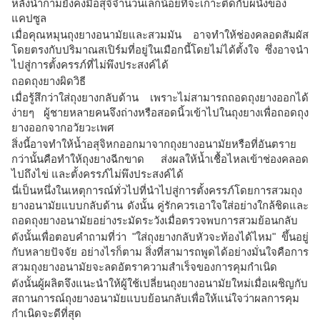
หลั่งน้ำกามยังคงมีอสุจิจำนวนเล็กน้อยที่จะเกาะติดกับผนังของ
แคปซูล
เมื่อคุณหมุนถุงยางอนามัยและสวมมัน อาจทำให้ช่องคลอดสัมผัส
โดยตรงกับปริมาณสเปิร์มที่อยู่ในเมือกนี้โดยไม่ได้ตั้งใจ ซึ่งอาจนำ
ไปสู่การตั้งครรภ์ที่ไม่พึงประสงค์ได้
ถอดถุงยางผิดวิธี
เมื่อรู้สึกว่าใส่ถุงยางกลับด้าน เพราะไม่สามารถถอดถุงยางออกได้
ง่ายๆ ผู้ชายหลายคนจึงถ่างหรือสอดนิ้วเข้าไปในถุงยางเพื่อถอดถุง
ยางออกจากอวัยวะเพศ
สิ่งนี้อาจทำให้น้ำอสุจิหกออกมาจากถุงยางอนามัยหรือที่อันตราย
กว่านั้นคือทำให้ถุงยางฉีกขาด ส่งผลให้น้ำเชื้อไหลเข้าช่องคลอด
ไปถึงไข่ และตั้งครรภ์ไม่พึงประสงค์ได้
นี่เป็นหนึ่งในเหตุการณ์ทั่วไปที่นำไปสู่การตั้งครรภ์โดยการสวมถุง
ยางอนามัยแบบกลับด้าน ดังนั้น คู่รักควรเอาใจใส่อย่างใกล้ชิดและ
ถอดถุงยางอนามัยอย่างระมัดระวังเมื่อตรวจพบการสวมย้อนกลับ
ดังนั้นเพื่อตอบคำถามที่ว่า "ใส่ถุงยางกลับหัวจะท้องได้ไหม" ขึ้นอยู่
กับหลายปัจจัย อย่างไรก็ตาม สิ่งที่สามารถพูดได้อย่างมั่นใจคือการ
สวมถุงยางอนามัยจะลดอัตราความสำเร็จของการคุมกำเนิด
ดังนั้นผู้ผลิตจึงแนะนำให้ผู้ใช้เปลี่ยนถุงยางอนามัยใหม่เมื่อเผชิญกับ
สถานการณ์ถุงยางอนามัยแบบย้อนกลับเพื่อให้แน่ใจว่าผลการคุม
กำเนิดจะดีที่สุด