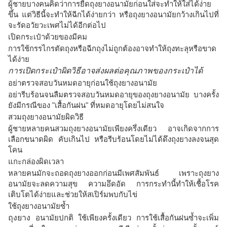
ผู้ชายบางคนคิดว่าการยืดถุงยางอนามัยก่อนใส่จะทำให้ใส่ได้ง่าย
ขึ้น แต่วิธีนี้จะทำให้ฉีกได้ง่ายกว่า หรือถุงยางอนามัยกว้างเกินไปที่
จะรัดอวัยวะเพศไม่ได้อีกต่อไป
เปิดกระเป๋าด้วยของมีคม
การใช้กรรไกรตัดถุงหรือฉีกถุงไม่ถูกต้องอาจทำให้ถุงทะลุหรือขาด
ได้ง่าย
การเปิดกระเป๋าผิดวิธีอาจส่งผลต่อคุณภาพของกระเป๋าได้
อย่าตรวจสอบวันหมดอายุก่อนใช้ถุงยางอนามัย
อย่ารีบร้อนจนลืมตรวจสอบวันหมดอายุของถุงยางอนามัย บางครั้ง
ยังมีกรณีของ "เสื้อกันฝน" ที่หมดอายุโดยไม่สนใจ
สวมถุงยางอนามัยผิดวิธี
ผู้ชายหลายคนสวมถุงยางอนามัยเพียงครึ่งเดียว อาจเกิดจากการ
เลือกขนาดผิด คับเกินไป หรือรีบร้อนโดยไม่ได้ดึงถุงยางลงจนสุด
โคน
แกะกล่องผิดเวลา
หลายคนมักจะถอดถุงยางออกก่อนมีเพศสัมพันธ์ เพราะถุงยาง
อนามัยจะลดความสุข ความอึดอัด การกระทำนี้ทำให้เชื้อโรค
เติบโตได้ง่ายและช่วยให้สเปิร์มพบกับไข่
ใช้ถุงยางอนามัยซ้ำ
ถุงยาง
อนามัยปกติ ใช้เพียงครั้งเดียว การใช้เสื้อกันฝนซ้ำจะเพิ่ม