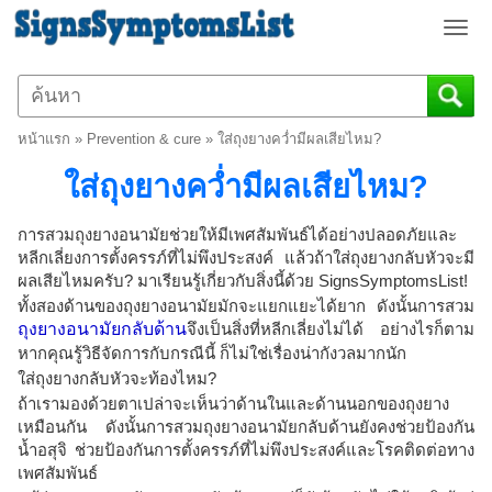
T
o
g
g
l
หน้าแรก
»
Prevention & cure
»
ใส่ถุงยางคว่ำมีผลเสียไหม?
e
n
ใส่ถุงยางคว่ำมีผลเสียไหม?
a
v
การสวมถุงยางอนามัยช่วยให้มีเพศสัมพันธ์ได้อย่างปลอดภัยและ
i
หลีกเลี่ยงการตั้งครรภ์ที่ไม่พึงประสงค์ แล้วถ้าใส่ถุงยางกลับหัวจะมี
g
ผลเสียไหมครับ? มาเรียนรู้เกี่ยวกับสิ่งนี้ด้วย SignsSymptomsList!
a
ทั้งสองด้านของถุงยางอนามัยมักจะแยกแยะได้ยาก ดังนั้นการสวม
t
ถุงยางอนามัยกลับด้าน
จึงเป็นสิ่งที่หลีกเลี่ยงไม่ได้ อย่างไรก็ตาม
i
หากคุณรู้วิธีจัดการกับกรณีนี้ ก็ไม่ใช่เรื่องน่ากังวลมากนัก
o
ใส่ถุงยางกลับหัวจะท้องไหม?
n
ถ้าเรามองด้วยตาเปล่าจะเห็นว่าด้านในและด้านนอกของถุงยาง
เหมือนกัน ดังนั้นการสวมถุงยางอนามัยกลับด้านยังคงช่วยป้องกัน
น้ำอสุจิ ช่วยป้องกันการตั้งครรภ์ที่ไม่พึงประสงค์และโรคติดต่อทาง
เพศสัมพันธ์