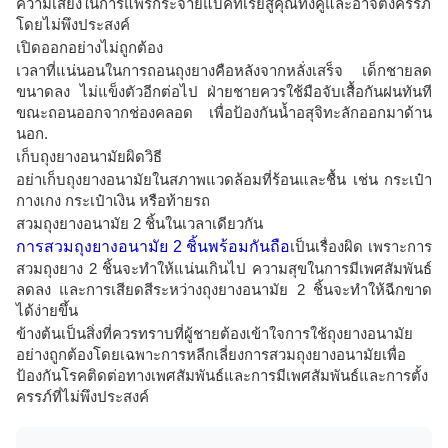
ความเสี่ยงในการแพร่กระจายแบคทีเรียสู่คุณทั้งคู่และอาจตั้งครรภ์
โดยไม่พึงประสงค์
เปิดออกอย่างไม่ถูกต้อง
เวลาที่แน่นอนในการถอนถุงยางคือหลังจากหลั่งเสร็จ เด็กชายลด
ขนาดลง ไม่แข็งตัวอีกต่อไป ฝ่ายชายควรใช้มือจับเสื้อกันฝนทันที
ขณะถอนออกจากช่องคลอด เพื่อป้องกันน้ำอสุจิทะลักออกมาด้าน
นอก.
เก็บถุงยางอนามัยผิดวิธี
อย่าเก็บถุงยางอนามัยในสภาพแวดล้อมที่ร้อนและชื้น เช่น กระเป๋า
กางเกง กระเป๋าเงิน หรือท้ายรถ
สวมถุงยางอนามัย 2 ชิ้นในเวลาเดียวกัน
การสวมถุงยางอนามัย 2 ชิ้นพร้อมกันถือ
เป็นเรื่องผิด เพราะการ
สวมถุงยาง 2 ชิ้นจะทำให้แน่นเกินไป ความสุขในการมีเพศสัมพันธ์
ลดลง และการเสียดสีระหว่างถุงยางอนามัย 2 ชิ้นจะทำให้ฉีกขาด
ได้ง่ายขึ้น
ข้างต้นเป็นสิ่งที่ควรทราบที่ผู้ชายต้องเข้าใจการใช้ถุงยางอนามัย
อย่างถูกต้องโดยเฉพาะการหลีกเลี่ยงการสวมถุงยางอนามัยเพื่อ
ป้องกันโรคติดต่อทางเพศสัมพันธ์และการมีเพศสัมพันธ์และการตั้ง
ครรภ์ที่ไม่พึงประสงค์