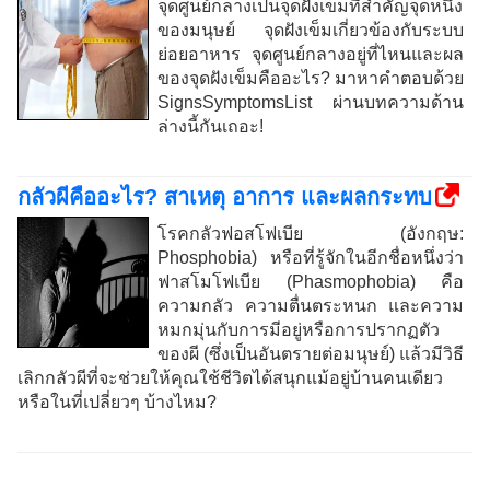
จุดศูนย์กลางเป็นจุดฝังเข็มที่สำคัญจุดหนึ่ง
ของมนุษย์ จุดฝังเข็มเกี่ยวข้องกับระบบ
ย่อยอาหาร จุดศูนย์กลางอยู่ที่ไหนและผล
ของจุดฝังเข็มคืออะไร? มาหาคำตอบด้วย
SignsSymptomsList ผ่านบทความด้าน
ล่างนี้กันเถอะ!
กลัวผีคืออะไร? สาเหตุ อาการ และผลกระทบ
โรคกลัวฟอสโฟเบีย (อังกฤษ:
Phosphobia) หรือที่รู้จักในอีกชื่อหนึ่งว่า
ฟาสโมโฟเบีย (Phasmophobia) คือ
ความกลัว ความตื่นตระหนก และความ
หมกมุ่นกับการมีอยู่หรือการปรากฏตัว
ของผี (ซึ่งเป็นอันตรายต่อมนุษย์) แล้วมีวิธี
เลิกกลัวผีที่จะช่วยให้คุณใช้ชีวิตได้สนุกแม้อยู่บ้านคนเดียว
หรือในที่เปลี่ยวๆ บ้างไหม?