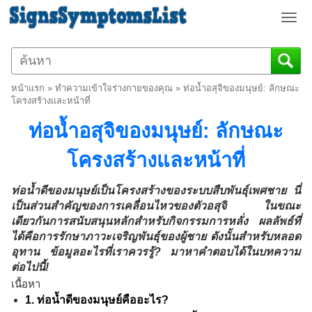
T
o
g
g
l
หน้าแรก
»
ทำความเข้าใจร่างกายของคุณ
»
ท่อน้ำอสุจิของมนุษย์: ลักษณะ
e
โครงสร้างและหน้าที่
n
ท่อน้ำอสุจิของมนุษย์: ลักษณะ
a
v
โครงสร้างและหน้าที่
i
g
a
ท่อน้ำดีของมนุษย์เป็นโครงสร้างของระบบสืบพันธุ์เพศชาย นี่
t
เป็นส่วนสำคัญของการเคลื่อนไหวของตัวอสุจิ ในขณะ
i
เดียวกันการสนับสนุนหลักสำหรับกิจกรรมการหลั่ง ผลลัพธ์ที่
o
ได้คือการรักษาภาวะเจริญพันธุ์ของผู้ชาย ดังนั้นสำหรับหลอด
n
อุทาน ข้อมูลอะไรที่เราควรรู้? มาหาคำตอบได้ในบทความ
ต่อไปนี้!
เนื้อหา
1. ท่อน้ำดีของมนุษย์คืออะไร?