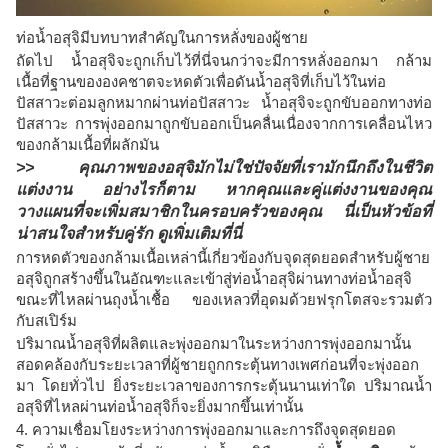
ท่อน้ำอสุจิมีบทบาทสำคัญในการหลั่งของผู้ชาย
ถัดไป น้ำอสุจิจะถูกเก็บไว้ที่นี่จนกว่าจะมีการหลั่งออกมา กล้าม
เนื้อที่ฐานขององคชาตจะหดตัวเพื่อดันน้ำอสุจิที่เก็บไว้ในท่อ
ปัสสาวะต่อมลูกหมากผ่านท่อปัสสาวะ น้ำอสุจิจะถูกขับออกทางท่อ
ปัสสาวะ การพุ่งออกมาถูกขับออกเป็นคลื่นเนื่องจากการเคลื่อนไหว
ของกล้ามเนื้อที่ผลักมัน
>>
คุณภาพของอสุจิ
มักไม่ใช่ปัจจัยที่เรามักนึกถึงในชีวิต
แต่งงาน อย่างไรก็ตาม หากคุณและคู่แต่งงานของคุณ
วางแผนที่จะเพิ่มสมาชิกในครอบครัวของคุณ นี่เป็นหัวข้อที่
น่าสนใจสำหรับคู่รัก ดูเพิ่มเติมที่นี่
การหดตัวของกล้ามเนื้อเหล่านี้เกี่ยวข้องกับจุดสุดยอดสำหรับผู้ชาย
อสุจิถูกสร้างขึ้นในอัณฑะและเข้าสู่ท่อน้ำอสุจิผ่านทางท่อน้ำอสุจิ
ขณะที่ไหลผ่านถุงน้ำเชื้อ ของเหลวที่อุดมด้วยฟรุกโตสจะรวมตัว
กับสเปิร์ม
ปริมาณน้ำอสุจิที่ผลิตและพุ่งออกมาในระหว่างการพุ่งออกมานั้น
สอดคล้องกับระยะเวลาที่ผู้ชายถูกกระตุ้นทางเพศก่อนที่จะพุ่งออก
มา โดยทั่วไป ยิ่งระยะเวลาของการกระตุ้นนานเท่าใด ปริมาณน้ำ
อสุจิที่ไหลผ่านท่อน้ำอสุจิก็จะยิ่งมากขึ้นเท่านั้น
4. ความเชื่อมโยงระหว่างการพุ่งออกมาและการถึงจุดสุดยอด