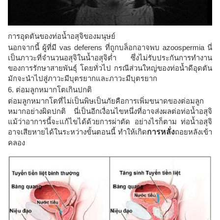
การอุดตันของท่อน้ำอสุจิของมนุษย์
นอกจากนี้ ผู้ที่มี vas deferens ที่ถูกบล็อกอาจพบ azoospermia นี่
เป็นภาวะที่จำนวนอสุจิในน้ำอสุจิต่ำ ซึ่งไม่รับประกันการทำงาน
ของการรักษาสายพันธุ์ โดยทั่วไป กรณีส่วนใหญ่ของท่อน้ำดีอุดตัน
มักจะนำไปสู่ภาวะมีบุตรยากและภาวะมีบุตรยาก
6. ต่อมลูกหมากโตเกินปกติ
ต่อมลูกหมากโตที่ไม่เป็นพิษเป็นภัยคือการเพิ่มขนาดของต่อมลูก
หมากอย่างผิดปกติ นี่เป็นอีกเงื่อนไขหนึ่งที่อาจส่งผลต่อท่อน้ำอสุจิ
แม้ว่าอาการนี้จะแก้ไขได้ด้วยการผ่าตัด อย่างไรก็ตาม ท่อน้ำอสุจิ
อาจเสียหายได้ในระหว่างขั้นตอนนี้ ทำให้เกิด
การหลั่ง
ถอยหลังเข้า
คลอง