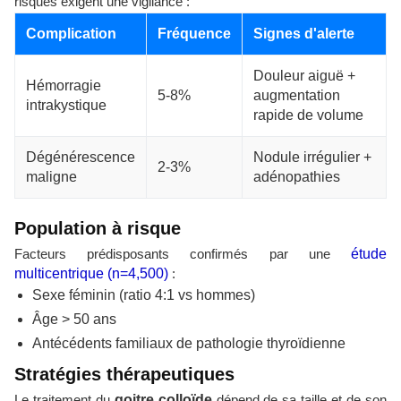
risques exigent une vigilance :
Complication
Fréquence
Signes d'alerte
Douleur aiguë +
Hémorragie
5-8%
augmentation
intrakystique
rapide de volume
Dégénérescence
Nodule irrégulier +
2-3%
maligne
adénopathies
Population à risque
Facteurs prédisposants confirmés par une
étude
multicentrique (n=4,500)
:
Sexe féminin (ratio 4:1 vs hommes)
Âge > 50 ans
Antécédents familiaux de pathologie thyroïdienne
Stratégies thérapeutiques
Le traitement du
goitre colloïde
dépend de sa taille et de son