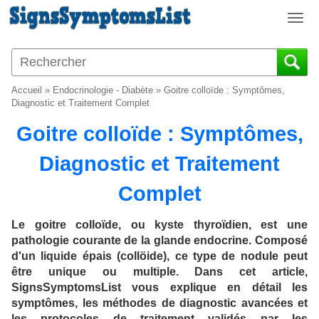
T
o
g
g
l
Accueil
»
Endocrinologie - Diabète
»
Goitre colloïde : Symptômes,
e
Diagnostic et Traitement Complet
n
Goitre colloïde : Symptômes,
a
v
Diagnostic et Traitement
i
g
Complet
a
t
i
Le goitre colloïde, ou kyste thyroïdien, est une
o
pathologie courante de la glande endocrine. Composé
n
d'un liquide épais (collöide), ce type de nodule peut
être unique ou multiple. Dans cet article,
SignsSymptomsList vous explique en détail les
symptômes, les méthodes de diagnostic avancées et
les protocoles de traitement validés par les