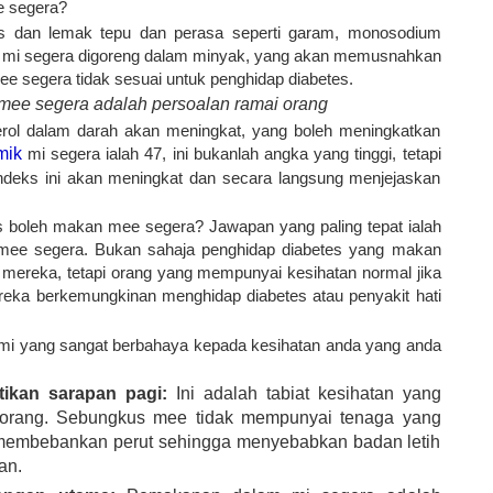
e segera?
s dan lemak tepu dan perasa seperti garam, monosodium
, mi segera digoreng dalam minyak, yang akan memusnahkan
ee segera tidak sesuai untuk penghidap diabetes.
mee segera adalah persoalan ramai orang
erol dalam darah akan meningkat, yang boleh meningkatkan
mik
mi segera ialah 47, ini bukanlah angka yang tinggi, tetapi
 indeks ini akan meningkat dan secara langsung menjejaskan
s boleh makan mee segera? Jawapan yang paling tepat ialah
 mee segera. Bukan sahaja penghidap diabetes yang makan
ereka, tetapi orang yang mempunyai kesihatan normal jika
ereka berkemungkinan menghidap diabetes atau penyakit hati
 mi yang sangat berbahaya kepada kesihatan anda yang anda
ikan sarapan pagi:
Ini adalah tabiat kesihatan yang
i orang. Sebungkus mee tidak mempunyai tenaga yang
 membebankan perut sehingga menyebabkan badan letih
an.