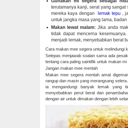
Gunakan mi segera sebagai hid
terutamanya kanji, serat yang sangat 
mereka kaya dengan
lemak tepu
, j
untuk jangka masa yang lama, badan 
Makan lewat malam:
Jika anda maka
tidak dapat mencerna kesemuanya. 
menjadi lemak, menyebabkan berat ba
Cara makan mee segera untuk melindungi k
Selepas menjawab soalan sama ada pesakit
tentang cara paling saintifik untuk makan mi
Jangan makan mee mentah
Makan mee segera mentah amat digemari
rangup dan masin yang merangsang selera. 
ia mengandungi banyak lemak yang t
menyebabkan perut berat dan penambahan
dengan air untuk dimakan dengan lebih sela