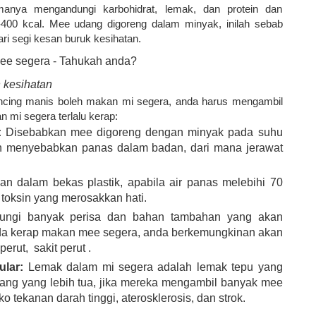
manya mengandungi karbohidrat, lemak, dan protein dan
400 kcal. Mee udang digoreng dalam minyak, inilah sebab
ari segi kesan buruk kesihatan.
 kesihatan
cing manis boleh makan mi segera, anda harus mengambil
 mi segera terlalu kerap:
:
Disebabkan mee digoreng dengan minyak pada suhu
n menyebabkan panas dalam badan, dari mana jerawat
n dalam bekas plastik, apabila air panas melebihi 70
 toksin yang merosakkan hati.
ngi banyak perisa dan bahan tambahan yang akan
nda kerap makan mee segera, anda berkemungkinan akan
perut,
sakit perut
.
lar:
Lemak dalam mi segera adalah lemak tepu yang
rang yang lebih tua, jika mereka mengambil banyak mee
 tekanan darah tinggi, aterosklerosis, dan strok.