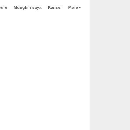
cure
Mungkin saya
Kanser
More