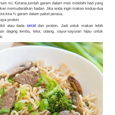
num mi. Kerana jumlah garam dalam mee melebihi had yang
ia akan memudaratkan badan. Jika anda ingin makan kedua-dua
ira-kira ⅓ garam dalam paket perasa.
aya protein
kit atau tiada
serat
dan protein. Jadi untuk makan lebih
n daging lembu, telur, udang, sayur-sayuran hijau untuk
at.