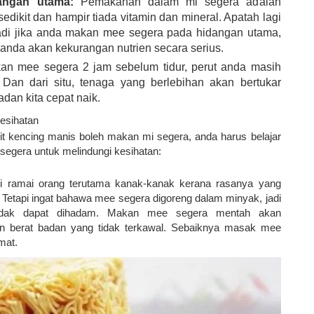
angan utama:
Pemakanan dalam mi segera adalah
sedikit dan hampir tiada vitamin dan mineral. Apatah lagi
adi jika anda makan mee segera pada hidangan utama,
anda akan kekurangan nutrien secara serius.
n mee segera 2 jam sebelum tidur, perut anda masih
Dan dari situ, tenaga yang berlebihan akan bertukar
dan kita cepat naik.
esihatan
 kencing manis boleh makan mi segera, anda harus belajar
 segera untuk melindungi kesihatan:
 ramai orang terutama kanak-kanak kerana rasanya yang
Tetapi ingat bahawa mee segera digoreng dalam minyak, jadi
idak dapat dihadam. Makan mee segera mentah akan
 berat badan yang tidak terkawal. Sebaiknya masak mee
mat.