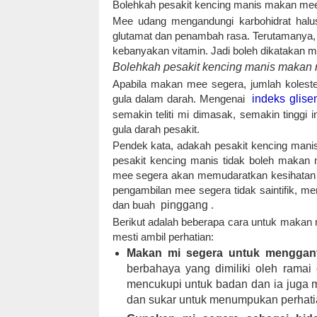
Bolehkah pesakit kencing manis makan me
Mee udang mengandungi karbohidrat halu
glutamat dan penambah rasa. Terutamanya
kebanyakan vitamin. Jadi boleh dikatakan m
Bolehkah pesakit kencing manis makan 
Apabila makan mee segera, jumlah kolest
gula dalam darah. Mengenai
indeks glise
semakin teliti mi dimasak, semakin tinggi
gula darah pesakit.
Pendek kata, adakah pesakit kencing mani
pesakit kencing manis tidak boleh makan
mee segera akan memudaratkan kesihatan m
pengambilan mee segera tidak saintifik, m
dan buah
pinggang
.
Berikut adalah beberapa cara untuk makan
mesti ambil perhatian:
Makan mi segera untuk menggant
berbahaya yang dimiliki oleh rama
mencukupi untuk badan dan ia juga
dan sukar untuk menumpukan perhati