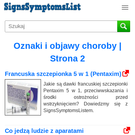
T
o
g
g
l
e
Oznaki i objawy choroby |
n
a
Strona 2
v
i
Francuska szczepionka 5 w 1 (Pentaxim)
g
a
Jakie są dawki francuskiej szczepionki
t
Pentaxim 5 w 1, przeciwwskazania i
i
środki ostrożności przed
o
wstrzyknięciem? Dowiedzmy się z
n
SignsSymptomsListem.
Co jedzą ludzie z aparatami