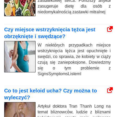
zastawkowej serca. Poniższy artykuł
zasugeruje dietę dla osób z
niedomykalnością zastawki mitralnej
Czy miejsce wstrzyknięcia tężca jest
obrzęknięte i swędzące?
W niektórych przypadkach miejsce
wstrzyknięcia tężca jest opuchnięte i
swędzi, co sprawia, że ​​kobiety w ciąży
czują się zaniepokojone. Dowiedzmy
się o tym problemie z
SignsSymptomsListem!
Co to jest keloid ucha? Czy można to
wyleczyć?
Artykuł doktora Tran Thanh Long na
temat bliznowców, ludzie z bliznami