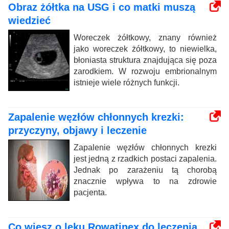
Obraz żółtka na USG i co matki muszą
wiedzieć
Woreczek żółtkowy, znany również
jako woreczek żółtkowy, to niewielka,
błoniasta struktura znajdująca się poza
zarodkiem. W rozwoju embrionalnym
istnieje wiele różnych funkcji.
Zapalenie węzłów chłonnych krezki:
przyczyny, objawy i leczenie
Zapalenie węzłów chłonnych krezki
jest jedną z rzadkich postaci zapalenia.
Jednak po zarażeniu tą chorobą
znacznie wpływa to na zdrowie
pacjenta.
Co wiesz o leku Rowatinex do leczenia