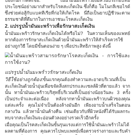
ป้องกันการติดเชื้อ: ในน้ำมันมะพร้าวยังมีส่วนประกอบที่มี
ประโยชน์อย่างมากสำหรับโรคสะเก็ดเงิน ซึ่งก็คือ โมโนกลีเซอไรด์
ซึ่งช่วยต่อสู้กับแบคทีเรียที่ก่อให้เกิดโรค นี่ถือเป็นยาปฏิชีวนะตาม
ธรรมชาติที่ดีมากในการเอาชนะโรคสะเก็ดเงิน
2. แปรรูปน้ำมันมะพร้าวเพื่อรักษาสะเก็ดเงิน
น้ำมันมะพร้าวรักษาสะเก็ดเงินได้หรือไม่? ในความเห็นของแพทย์
หากต้องการรักษาสะเก็ดเงินด้วยน้ำมันมะพร้าวให้สำเร็จควรใช้
อย่างถูกวิธี โดยมีขั้นตอนง่าย ๆ เพื่อประสิทธิภาพสูง ดังนี้
แปรรูปน้ำมันมะพร้าวรักษาสะเก็ดเงิน
วิธีใช้อย่างถูกต้อง:
ขั้นแรกคุณต้องทำความสะอาดบริเวณที่เป็น
สะเก็ดเงินด้วยน้ำอุ่นเพื่อขจัดสิ่งสกปรกและเซลล์ผิวที่ตายแล้ว จาก
นั้น ทาน้ำมันมะพร้าวบริสุทธิ์บริเวณที่เป็นอย่างน้อยวันละ 3 ครั้ง
เป็นประจำและต่อเนื่อง หลังจากทาน้ำมันมะพร้าวบนผิวของคุณ
แต่ละครั้ง คุณไม่จำเป็นต้องล้างมันอีก เพียงอาบน้ำเสร็จในตอน
กลางวัน แล้วทาน้ำมันค้างคืน เช่นเดียวกับที่ผิวหนังที่ได้รับผลกระ
ทบจากสะเก็ดเงินจะอ่อนตัวลงอย่างรวดเร็วอีกครั้ง
เมื่อคุณเป็นโรคสะเก็ดเงินขั้นรุนแรงแต่การใช้น้ำมันมะพร้าวไม่ได้
ผลตามที่ต้องการ คุณควรไปพบแพทย์เพื่อตรวจร่างกายและรับคำ