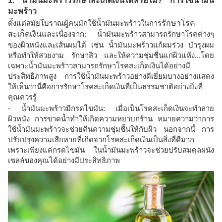
1. น้ำมันมะพร้าวรักษาสะเก็ดเงินได้หรือไม่? การใช้น้ำมัน
มะพร้าว
ตั้งแต่สมัยโบราณผู้คนมักใช้น้ำมันมะพร้าวในการ
รักษาโรค
สะเก็ดเงินและ
เนื่องจาก: น้ำมันมะพร้าวสามารถรักษาโรคต่างๆ
ของผิวหนังและเส้นผมได้ เช่น น้ำมันมะพร้าวแก้ผมร่วง บำรุงผม
หรือทำให้สวยงาม รักษาสิว และให้ความชุ่มชื่นแก่ผิวแห้ง...โดย
เฉพาะน้ำมันมะพร้าวสามารถรักษาโรคสะเก็ดเงินได้อย่างมี
ประสิทธิภาพสูง การใช้น้ำมันมะพร้าวอย่างดีเยี่ยมบางอย่างแสดง
ให้เห็นว่านี่คือการรักษาโรคสะเก็ดเงินที่เป็นธรรมชาติอย่างยิ่งที่
คุณควรรู้
- น้ำมันมะพร้าวมีกรดไขมัน: เมื่อเป็นโรคสะเก็ดเงินจะทำลาย
ผิวหนัง การขาดน้ำทำให้เกิดความหยาบกร้าน หมายความว่าการ
ใช้น้ำมันมะพร้าวจะช่วยคืนความชุ่มชื้นให้กับผิว นอกจากนี้ การ
ปรับปรุงความเสียหายที่เกิดจากโรคสะเก็ดเงินเป็นสิ่งที่ดีมาก
เพราะเพียงแค่กรดไขมัน ในน้ำมันมะพร้าวจะช่วยปรับสมดุลผนัง
เซลล์ของคุณได้อย่างมีประสิทธิภาพ