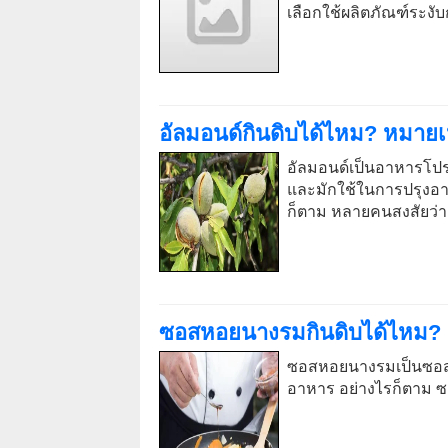
เลือกใช้ผลิตภัณฑ์ระงับก
อัลมอนด์กินดิบได้ไหม? หมายเ
อัลมอนด์เป็นอาหารโ
และมักใช้ในการปรุงอ
ก็ตาม หลายคนสงสัยว่า
ซอสหอยนางรมกินดิบได้ไหม? ห
ซอสหอยนางรมเป็นซอสเข้ม
อาหาร อย่างไรก็ตาม ซ