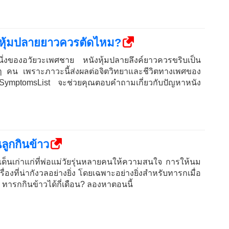
ังหุ้มปลายยาวควรตัดไหม?
หนึ่งของอวัยวะเพศชาย หนังหุ้มปลายลึงค์ยาวควรขริบเป็น
 คน เพราะภาวะนี้ส่งผลต่อจิตวิทยาและชีวิตทางเพศของ
sSymptomsList จะช่วยคุณตอบคำถามเกี่ยวกับปัญหาหนัง
นลูกกินข้าว
ะเด็นเก่าแก่ที่พ่อแม่วัยรุ่นหลายคนให้ความสนใจ การให้นม
่องที่น่ากังวลอย่างยิ่ง โดยเฉพาะอย่างยิ่งสำหรับทารกเมื่อ
 ทารกกินข้าวได้กี่เดือน? ลองหาตอนนี้