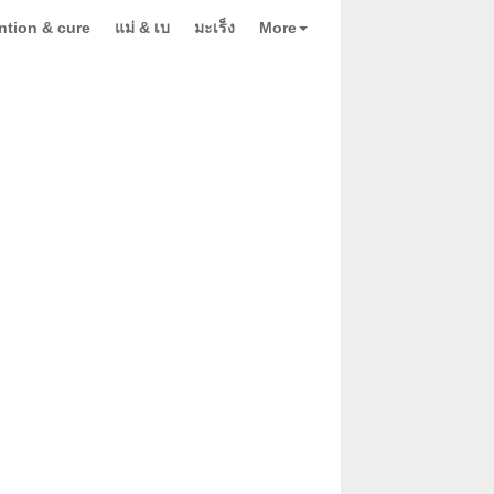
ntion & cure
แม่ & เบ
มะเร็ง
More