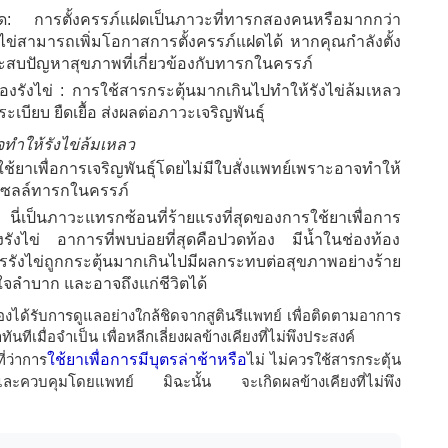
ภ์แฝด: การตั้งครรภ์แฝดเป็นภาวะที่ทารกสองคนหรือมากกว่า
ไข่สามารถเพิ่มโอกาสการตั้งครรภ์แฝดได้ หากคุณกำลังตั้ง
ะสบปัญหาสุขภาพที่เกี่ยวข้องกับทารกในครรภ์
งรังไข่
: การใช้สารกระตุ้นมากเกินไปทำให้รังไข่ล้มเหลว
ระเบียบ ยืดเยื้อ ส่งผลต่อภาวะเจริญพันธุ์
จทำให้รังไข่ล้มเหลว
ยาเพื่อการเจริญพันธุ์โดยไม่มีใบสั่งแพทย์เพราะอาจทำให้
เซลล์ทารกในครรภ์
ี่เป็นภาวะแทรกซ้อนที่ร้ายแรงที่สุดของการใช้ยาเพื่อการ
รังไข่ อาการที่พบบ่อยที่สุดคือปวดท้อง มีน้ำในช่องท้อง
ารรังไข่ถูกกระตุ้นมากเกินไปมีผลกระทบต่อสุขภาพอย่างร้าย
ใจลำบาก และอาจถึงแก่ชีวิตได้
็นต้องได้รับการดูแลอย่างใกล้ชิดจากสูตินรีแพทย์ เพื่อติดตามอาการ
ทีเมื่อจำเป็น เพื่อหลีกเลี่ยงผลข้างเคียงที่ไม่พึงประสงค์
่ว่าการ
ใช้ยาเพื่อการมีบุตรล่าช้าหรือ
ไม่ ไม่ควรใช้สารกระตุ้น
ยและควบคุมโดยแพทย์ มิฉะนั้น จะเกิดผลข้างเคียงที่ไม่พึง