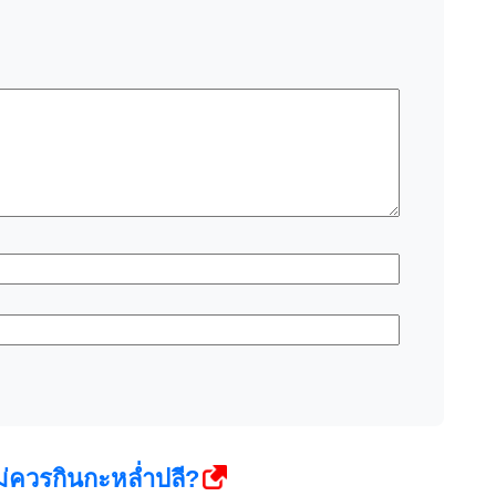
ม่ควรกินกะหล่ำปลี?