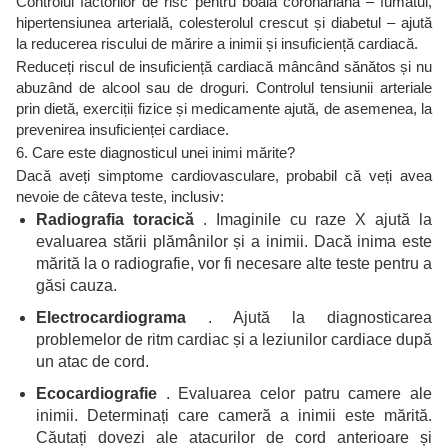
Controlul factorilor de risc pentru boala coronariană – fumatul,
hipertensiunea arterială, colesterolul crescut și diabetul – ajută
la reducerea riscului de mărire a inimii și insuficiență cardiacă.
Reduceți riscul de insuficiență cardiacă mâncând sănătos și nu
abuzând de alcool sau de droguri. Controlul tensiunii arteriale
prin dietă, exerciții fizice și medicamente ajută, de asemenea, la
prevenirea insuficienței cardiace.
6. Care este diagnosticul unei inimi mărite?
Dacă aveți simptome cardiovasculare, probabil că veți avea
nevoie de câteva teste, inclusiv:
Radiografia toracică
. Imaginile cu raze X ajută la
evaluarea stării plămânilor și a inimii. Dacă inima este
mărită la o radiografie, vor fi necesare alte teste pentru a
găsi cauza.
Electrocardiograma
. Ajută la diagnosticarea
problemelor de ritm cardiac și a leziunilor cardiace după
un atac de cord.
Ecocardiografie
. Evaluarea celor patru camere ale
inimii. Determinați care cameră a inimii este mărită.
Căutați dovezi ale atacurilor de cord anterioare și