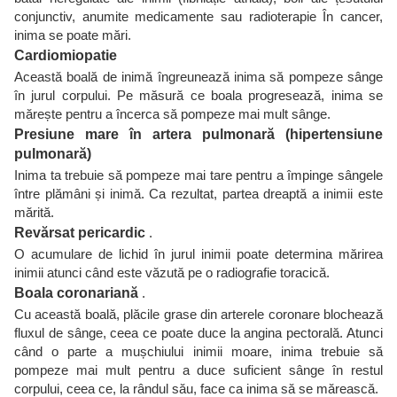
conjunctiv, anumite medicamente sau radioterapie În cancer,
inima se poate mări.
Cardiomiopatie
Această boală de inimă îngreunează inima să pompeze sânge
în jurul corpului. Pe măsură ce boala progresează, inima se
mărește pentru a încerca să pompeze mai mult sânge.
Presiune mare în artera pulmonară (hipertensiune
pulmonară)
Inima ta trebuie să pompeze mai tare pentru a împinge sângele
între plămâni și inimă. Ca rezultat, partea dreaptă a inimii este
mărită.
Revărsat pericardic
.
O acumulare de lichid în jurul inimii poate determina mărirea
inimii atunci când este văzută pe o radiografie toracică.
Boala coronariană
.
Cu această boală, plăcile grase din arterele coronare blochează
fluxul de sânge, ceea ce poate duce la angina pectorală. Atunci
când o parte a mușchiului inimii moare, inima trebuie să
pompeze mai mult pentru a duce suficient sânge în restul
corpului, ceea ce, la rândul său, face ca inima să se mărească.