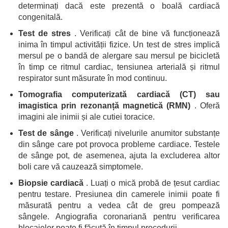
determinați dacă este prezentă o boală cardiacă
congenitală.
Test de stres
. Verificați cât de bine vă funcționează
inima în timpul activității fizice. Un test de stres implică
mersul pe o bandă de alergare sau mersul pe bicicletă
în timp ce ritmul cardiac, tensiunea arterială și ritmul
respirator sunt măsurate în mod continuu.
Tomografia computerizată cardiacă (CT) sau
imagistica prin rezonanță magnetică (RMN)
. Oferă
imagini ale inimii și ale cutiei toracice.
Test de sânge
. Verificați nivelurile anumitor substanțe
din sânge care pot provoca probleme cardiace. Testele
de sânge pot, de asemenea, ajuta la excluderea altor
boli care vă cauzează simptomele.
Biopsie cardiacă
. Luați o mică probă de țesut cardiac
pentru testare. Presiunea din camerele inimii poate fi
măsurată pentru a vedea cât de greu pompează
sângele. Angiografia coronariană pentru verificarea
blocajelor poate fi făcută în timpul procedurii.