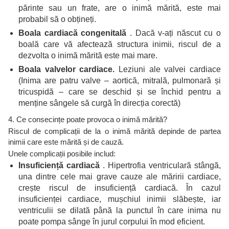
părinte sau un frate, are o inimă mărită, este mai
probabil să o obțineți.
Boala cardiacă congenitală
. Dacă v-ați născut cu o
boală care vă afectează structura inimii, riscul de a
dezvolta o inimă mărită este mai mare.
Boala valvelor cardiace.
Leziuni ale valvei cardiace
(Inima are patru valve – aortică, mitrală, pulmonară și
tricuspidă – care se deschid și se închid pentru a
menține sângele să curgă în direcția corectă)
4. Ce consecințe poate provoca o inimă mărită?
Riscul de complicații de la o inimă mărită depinde de partea
inimii care este mărită și de cauză.
Unele complicații posibile includ:
Insuficiență cardiacă
. Hipertrofia ventriculară stângă,
una dintre cele mai grave cauze ale măririi cardiace,
crește riscul de insuficiență cardiacă. În cazul
insuficienței cardiace, mușchiul inimii slăbește, iar
ventriculii se dilată până la punctul în care inima nu
poate pompa sânge în jurul corpului în mod eficient.