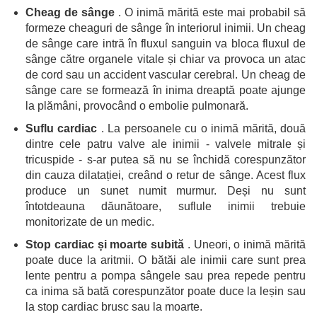
Cheag de sânge
. O inimă mărită este mai probabil să
formeze cheaguri de sânge în interiorul inimii. Un cheag
de sânge care intră în fluxul sanguin va bloca fluxul de
sânge către organele vitale și chiar va provoca un atac
de cord sau un accident vascular cerebral. Un cheag de
sânge care se formează în inima dreaptă poate ajunge
la plămâni, provocând o embolie pulmonară.
Suflu cardiac
. La persoanele cu o inimă mărită, două
dintre cele patru valve ale inimii - valvele mitrale și
tricuspide - s-ar putea să nu se închidă corespunzător
din cauza dilatației, creând o retur de sânge. Acest flux
produce un sunet numit murmur. Deși nu sunt
întotdeauna dăunătoare, suflule inimii trebuie
monitorizate de un medic.
Stop cardiac și moarte subită
. Uneori, o inimă mărită
poate duce la aritmii. O bătăi ale inimii care sunt prea
lente pentru a pompa sângele sau prea repede pentru
ca inima să bată corespunzător poate duce la leșin sau
la stop cardiac brusc sau la moarte.