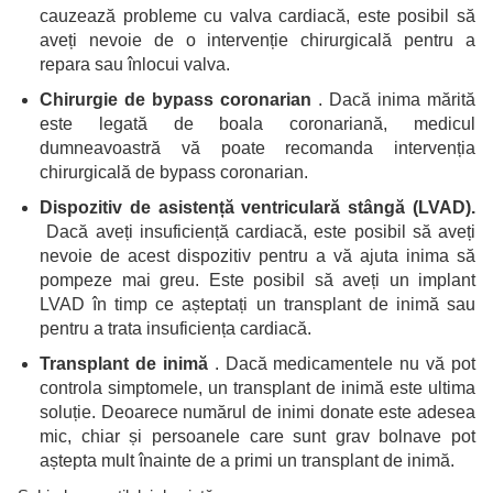
cauzează probleme cu valva cardiacă, este posibil să
aveți nevoie de o intervenție chirurgicală pentru a
repara sau înlocui valva.
Chirurgie de bypass coronarian
. Dacă inima mărită
este legată de boala coronariană, medicul
dumneavoastră vă poate recomanda intervenția
chirurgicală de bypass coronarian.
Dispozitiv de asistență ventriculară stângă (LVAD).
Dacă aveți insuficiență cardiacă, este posibil să aveți
nevoie de acest dispozitiv pentru a vă ajuta inima să
pompeze mai greu. Este posibil să aveți un implant
LVAD în timp ce așteptați un transplant de inimă sau
pentru a trata insuficiența cardiacă.
Transplant de inimă
. Dacă medicamentele nu vă pot
controla simptomele, un transplant de inimă este ultima
soluție. Deoarece numărul de inimi donate este adesea
mic, chiar și persoanele care sunt grav bolnave pot
aștepta mult înainte de a primi un transplant de inimă.