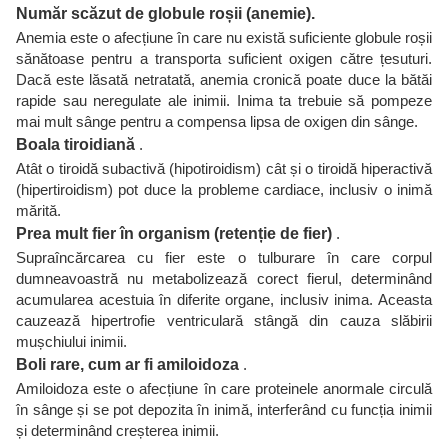
Număr scăzut de globule roșii (anemie).
Anemia este o afecțiune în care nu există suficiente globule roșii
sănătoase pentru a transporta suficient oxigen către țesuturi.
Dacă este lăsată netratată, anemia cronică poate duce la bătăi
rapide sau neregulate ale inimii. Inima ta trebuie să pompeze
mai mult sânge pentru a compensa lipsa de oxigen din sânge.
Boala tiroidiană
.
Atât o tiroidă subactivă (hipotiroidism) cât și o tiroidă hiperactivă
(hipertiroidism) pot duce la probleme cardiace, inclusiv o inimă
mărită.
Prea mult fier în organism (retenție de fier)
.
Supraîncărcarea cu fier este o tulburare în care corpul
dumneavoastră nu metabolizează corect fierul, determinând
acumularea acestuia în diferite organe, inclusiv inima. Aceasta
cauzează hipertrofie ventriculară stângă din cauza slăbirii
mușchiului inimii.
Boli rare, cum ar fi amiloidoza
.
Amiloidoza este o afecțiune în care proteinele anormale circulă
în sânge și se pot depozita în inimă, interferând cu funcția inimii
și determinând creșterea inimii.