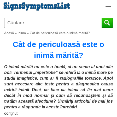
T
o
g
g
l
Acasă
»
inima
»
Cât de periculoasă este o inimă mărită?
e
n
Cât de periculoasă este o
a
v
inimă mărită?
i
g
O inimă mărită nu este o boală, ci un semn al unei alte
a
boli. Termenul „hipertrofie” se referă la o inimă mare pe
t
studii imagistice, cum ar fi radiografiile toracice. Apoi
i
sunt necesare alte teste pentru a diagnostica cauza
o
măririi inimii. Deci, ce face ca inima să fie mai mare
n
decât în ​​mod normal și cum să recunoaștem și să
tratăm această afecțiune? Urmăriți articolul de mai jos
pentru a răspunde la aceste întrebări.
conţinut