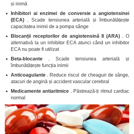
și inimă
Inhibitori ai enzimei de conversie a angiotensinei
(ECA)
. Scade tensiunea arterială și îmbunătățește
capacitatea inimii de a pompa sânge
Blocanții receptorilor de angiotensină II (ARA)
. O
alternativă la un inhibitor ECA atunci când un inhibitor
ECA nu poate fi utilizat
Beta-blocante
. Scade tensiunea arterială și
îmbunătățește funcția inimii
Anticoagulante
. Reduce riscul de cheaguri de sânge,
atacuri de angină și accident vascular cerebral
Medicamente antiaritmice
. Păstrează-ți ritmul cardiac
normal