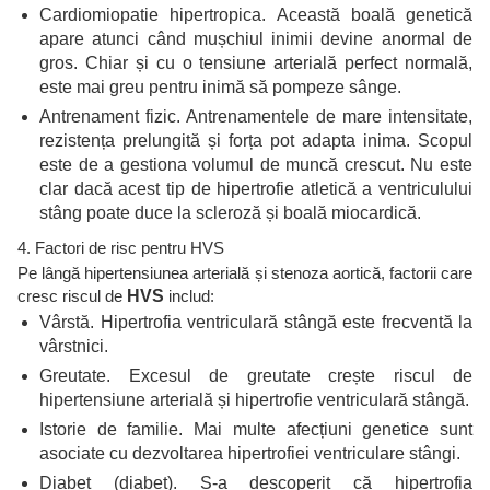
Cardiomiopatie hipertropica. Această boală genetică
apare atunci când mușchiul inimii devine anormal de
gros. Chiar și cu o tensiune arterială perfect normală,
este mai greu pentru inimă să pompeze sânge.
Antrenament fizic. Antrenamentele de mare intensitate,
rezistența prelungită și forța pot adapta inima. Scopul
este de a gestiona volumul de muncă crescut. Nu este
clar dacă acest tip de hipertrofie atletică a ventriculului
stâng poate duce la scleroză și boală miocardică.
4. Factori de risc pentru HVS
Pe lângă hipertensiunea arterială și stenoza aortică, factorii care
cresc riscul de
HVS
includ:
Vârstă. Hipertrofia ventriculară stângă este frecventă la
vârstnici.
Greutate. Excesul de greutate crește riscul de
hipertensiune arterială și hipertrofie ventriculară stângă.
Istorie de familie. Mai multe afecțiuni genetice sunt
asociate cu dezvoltarea hipertrofiei ventriculare stângi.
Diabet (diabet). S-a descoperit că hipertrofia