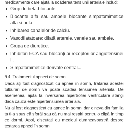
medicamente care ajută la scăderea tensiunii arteriale includ:
Grup de beta-blocante.
Blocante alfa sau ambele blocante simpatomimetice
alfa și beta.
Inhibarea canalelor de calciu.
Vasodilatatoare: dilată arterele, venele sau ambele.
Grupa de diuretice.
Inhibitori ECA sau blocanți ai receptorilor angiotensinei
II.
Simpatomimetice derivate central...
9.4. Tratamentul apneei de somn
Dacă ați fost diagnosticat cu apnee în somn, tratarea acestei
tulburări de somn vă poate scădea tensiunea arterială. De
asemenea, ajută la inversarea hipertrofiei ventriculare stângi
dacă cauza este hipertensiunea arterială.
Nu ai fost diagnosticat cu apnee în somn, dar cineva din familia
ta ți-a spus că sforăi sau că nu mai respiri pentru o clipă în timp
ce dormi. Apoi, discutați cu medicul dumneavoastră despre
testarea apneei în somn.