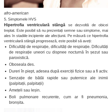
afro-american
5. Simptomele HVS
Hipertrofia ventriculară stângă
se dezvoltă de obicei
treptat. Este posibil să nu prezentați semne sau simptome, mai
ales în stadiile incipiente ale afecțiunii. Pe măsură ce hipertrofia
ventriculară stângă progresează, este posibil să aveți:
Dificultăți de respirație, dificultăți de respirație. Dificultăți
de respirație uneori cu dispnee nocturnă în șezut sau
paroxistică.
Oboseala des.
Dureri în piept, adesea după exerciții fizice sau a fi activ.
Senzație de bătăi rapide sau puternice ale inimii
(palpitații, palpitații)
Amețeli sau leșin.
Boli pulmonare recurente, cum ar fi pneumonia,
bronșita.