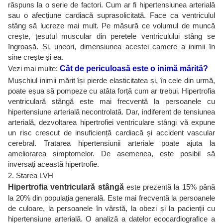
răspuns la o serie de factori. Cum ar fi hipertensiunea arterială
sau o afecțiune cardiacă suprasolicitată. Face ca ventriculul
stâng să lucreze mai mult. Pe măsură ce volumul de muncă
crește, țesutul muscular din peretele ventriculului stâng se
îngroașă. Și, uneori, dimensiunea acestei camere a inimii în
sine crește și ea.
Vezi mai multe:
Cât de periculoasă este o inimă mărită?
Mușchiul inimii mărit își pierde elasticitatea și, în cele din urmă,
poate eșua să pompeze cu atâta forță cum ar trebui. Hipertrofia
ventriculară stângă este mai frecventă la persoanele cu
hipertensiune arterială necontrolată. Dar, indiferent de tensiunea
arterială, dezvoltarea hipertrofiei ventriculare stângi vă expune
un risc crescut de insuficiență cardiacă și accident vascular
cerebral. Tratarea hipertensiunii arteriale poate ajuta la
ameliorarea simptomelor. De asemenea, este posibil să
inversați această hipertrofie.
2. Starea LVH
Hipertrofia ventriculară stângă
este prezentă la 15% până
la 20% din populația generală. Este mai frecventă la persoanele
de culoare, la persoanele în vârstă, la obezi și la pacienții cu
hipertensiune arterială. O analiză a datelor ecocardiografice a