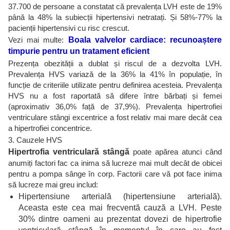
37.700 de persoane a constatat că prevalența LVH este de 19%
până la 48% la subiecții hipertensivi netratați. Și 58%-77% la
pacienții hipertensivi cu risc crescut.
Vezi mai multe:
Boala valvelor cardiace: recunoaștere
timpurie pentru un tratament eficient
Prezența obezității a dublat și riscul de a dezvolta LVH.
Prevalența HVS variază de la 36% la 41% în populație, în
funcție de criteriile utilizate pentru definirea acesteia. Prevalența
HVS nu a fost raportată să difere între bărbați și femei
(aproximativ 36,0% față de 37,9%). Prevalența hipertrofiei
ventriculare stângi excentrice a fost relativ mai mare decât cea
a hipertrofiei concentrice.
3. Cauzele HVS
Hipertrofia ventriculară stângă
poate apărea atunci când
anumiți factori fac ca inima să lucreze mai mult decât de obicei
pentru a pompa sânge în corp. Factorii care vă pot face inima
să lucreze mai greu includ:
Hipertensiune arterială (hipertensiune arterială).
Aceasta este cea mai frecventă cauză a LVH. Peste
30% dintre oameni au prezentat dovezi de hipertrofie