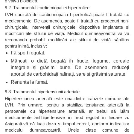
o valvă biologică.
9.2. Tratamentul cardiomiopatiei hipertrofice
LVH cauzată de cardiomiopatia hipertrofică poate fi tratată cu
medicamente. De asemenea, poate fi tratată cu proceduri non-
chirurgicale, intervenții chirurgicale, dispozitive implantate și
modificări ale stilului de viață. Medicul dumneavoastră vă va
recomanda probabil modificări ale stilului de viață sănătos
pentru inimă, inclusiv:
Fă sport regulat.
Mâncați o dietă bogată în fructe, legume, cereale
integrale și grăsimi bune. De asemenea, reduceți
aportul de carbohidrați rafinați, sare și grăsimi saturate.
Renunta la fumat.
9.3. Tratamentul hipertensiunii arteriale
Hipertensiunea arterială este una dintre cauzele comune ale
LVH. Prin urmare, pentru a stabiliza tensiunea arterială la
persoanele cu hipertensiune arterială, ar trebui să luăm
medicamente antihipertensive în mod regulat în fiecare zi.
Asigurați-vă că luați doza și timpul corect, conform indicațiilor
medicului dumneavoastră. Unele clase comune de