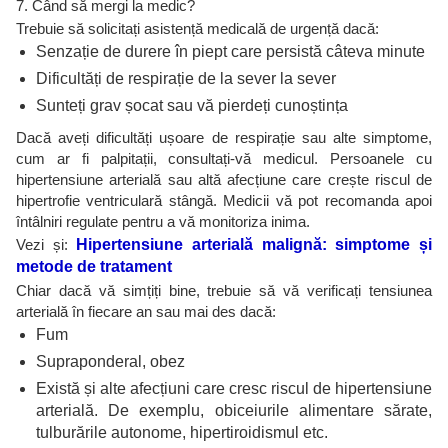
7. Când să mergi la medic?
Trebuie să solicitați asistență medicală de urgență dacă:
Senzație de durere în piept care persistă câteva minute
Dificultăți de respirație de la sever la sever
Sunteți grav șocat sau vă pierdeți cunoștința
Dacă aveți dificultăți ușoare de respirație sau alte simptome,
cum ar fi palpitații, consultați-vă medicul. Persoanele cu
hipertensiune arterială sau altă afecțiune care crește riscul de
hipertrofie ventriculară stângă. Medicii vă pot recomanda apoi
întâlniri regulate pentru a vă monitoriza inima.
Vezi și:
Hipertensiune arterială malignă: simptome și
metode de tratament
Chiar dacă vă simțiți bine, trebuie să vă verificați tensiunea
arterială în fiecare an sau mai des dacă:
Fum
Supraponderal, obez
Există și alte afecțiuni care cresc riscul de hipertensiune
arterială. De exemplu, obiceiurile alimentare sărate,
tulburările autonome, hipertiroidismul etc.