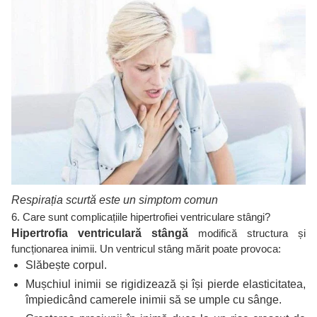
Respirația scurtă este un simptom comun
6. Care sunt complicațiile hipertrofiei ventriculare stângi?
Hipertrofia ventriculară stângă
modifică structura și
funcționarea inimii. Un ventricul stâng mărit poate provoca:
Slăbește corpul.
Mușchiul inimii se rigidizează și își pierde elasticitatea,
împiedicând camerele inimii să se umple cu sânge.