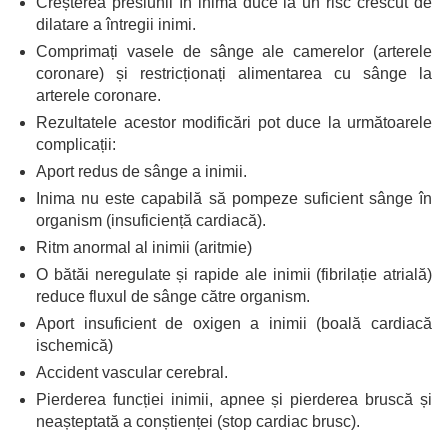
Creșterea presiunii în inimă duce la un risc crescut de
dilatare a întregii inimi.
Comprimați vasele de sânge ale camerelor (arterele
coronare) și restricționați alimentarea cu sânge la
arterele coronare.
Rezultatele acestor modificări pot duce la următoarele
complicații:
Aport redus de sânge a inimii.
Inima nu este capabilă să pompeze suficient sânge în
organism (insuficiență cardiacă).
Ritm anormal al inimii (aritmie)
O bătăi neregulate și rapide ale inimii (fibrilație atrială)
reduce fluxul de sânge către organism.
Aport insuficient de oxigen a inimii (boală cardiacă
ischemică)
Accident vascular cerebral.
Pierderea funcției inimii, apnee și pierderea bruscă și
neașteptată a conștienței (stop cardiac brusc).