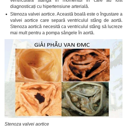
ventriculară stângă în momentul în care au fost
diagnosticați cu hipertensiune arterială.
Stenoza valvei aortice. Această boală este o îngustare a
valvei aortice care separă ventriculul stâng de aortă.
Stenoza aortică necesită ca ventriculul stâng să lucreze
mai mult pentru a pompa sângele în aortă.
Stenoza valvei aortice