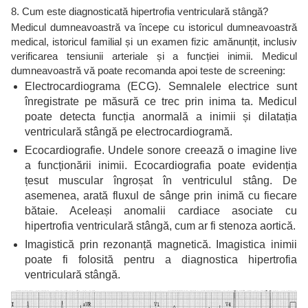
8. Cum este diagnosticată hipertrofia ventriculară stângă?
Medicul dumneavoastră va începe cu istoricul dumneavoastră
medical, istoricul familial și un examen fizic amănunțit, inclusiv
verificarea tensiunii arteriale și a funcției inimii. Medicul
dumneavoastră vă poate recomanda apoi teste de screening:
Electrocardiograma (ECG). Semnalele electrice sunt
înregistrate pe măsură ce trec prin inima ta. Medicul
poate detecta funcția anormală a inimii și dilatația
ventriculară stângă pe electrocardiogramă.
Ecocardiografie. Undele sonore creează o imagine live
a funcționării inimii. Ecocardiografia poate evidenția
țesut muscular îngroșat în ventriculul stâng. De
asemenea, arată fluxul de sânge prin inimă cu fiecare
bătaie. Aceleași anomalii cardiace asociate cu
hipertrofia ventriculară stângă, cum ar fi stenoza aortică.
Imagistică prin rezonanță magnetică. Imagistica inimii
poate fi folosită pentru a diagnostica hipertrofia
ventriculară stângă.