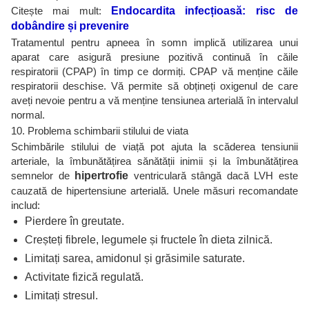
Citește mai mult:
Endocardita infecțioasă: risc de
dobândire și prevenire
Tratamentul pentru apneea în somn implică utilizarea unui
aparat care asigură presiune pozitivă continuă în căile
respiratorii (CPAP) în timp ce dormiți. CPAP vă menține căile
respiratorii deschise. Vă permite să obțineți oxigenul de care
aveți nevoie pentru a vă menține tensiunea arterială în intervalul
normal.
10. Problema schimbarii stilului de viata
Schimbările stilului de viață pot ajuta la scăderea tensiunii
arteriale, la îmbunătățirea sănătății inimii și la îmbunătățirea
semnelor de
hipertrofie
ventriculară stângă dacă LVH este
cauzată de hipertensiune arterială. Unele măsuri recomandate
includ:
Pierdere în greutate.
Creșteți fibrele, legumele și fructele în dieta zilnică.
Limitați sarea, amidonul și grăsimile saturate.
Activitate fizică regulată.
Limitați stresul.