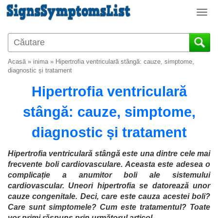
T
o
g
g
l
Acasă
»
inima
»
Hipertrofia ventriculară stângă: cauze, simptome,
e
diagnostic și tratament
n
Hipertrofia ventriculară
a
v
stângă: cauze, simptome,
i
g
diagnostic și tratament
a
t
i
Hipertrofia ventriculară stângă este una dintre cele mai
o
frecvente boli cardiovasculare. Aceasta este adesea o
n
complicație a anumitor boli ale sistemului
cardiovascular. Uneori hipertrofia se datorează unor
cauze congenitale. Deci, care este cauza acestei boli?
Care sunt simptomele? Cum este tratamentul? Toate
vor primi răspuns prin următorul articol.