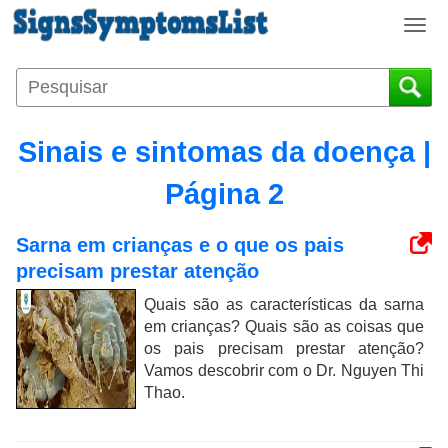
T
o
g
g
l
e
Sinais e sintomas da doença |
n
a
Página 2
v
i
Sarna em crianças e o que os pais
g
precisam prestar atenção
a
t
Quais são as características da sarna
i
em crianças? Quais são as coisas que
o
os pais precisam prestar atenção?
n
Vamos descobrir com o Dr. Nguyen Thi
Thao.