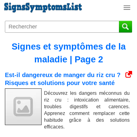
T
o
g
g
l
e
Signes et symptômes de la
n
a
maladie | Page 2
v
i
Est-il dangereux de manger du riz cru ?
g
Risques et solutions pour votre santé
a
t
Découvrez les dangers méconnus du
i
riz cru : intoxication alimentaire,
o
troubles digestifs et carences.
n
Apprenez comment remplacer cette
habitude grâce à des solutions
efficaces.